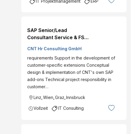
IT Projektmanagement
ERP
SAP Senior/Lead
Consultant Service & FSM
(all genders)
CNT Hr Consulting GmbH
requirements Support in the development of
customer-specific extensions Conceptual
design & implementation of CNT's own SAP
add-ons Technical project responsibility in
customer…
Linz
,
Wien
,
Graz
,
Innsbruck
Vollzeit
IT Consulting