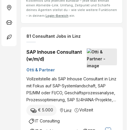
Kostenlos und jederzeit kündbar – jede Mail enthält
einen Abmelde-Link. Umfang, Zeitpunkt und Schärfe
deines Agenten stellst du – wie viele weitere Funktionen
– in deinem
Login-Bereich
ein.
81
Consultant
Jobs
in Linz
SAP Inhouse Consultant
(w/m/d)
Otti & Partner
Vollzeitstelle als SAP Inhouse Consultant in Linz
mit Fokus auf SAP-Systemlandschaft, SAP
PS/MM oder FI/CO, Geschäftsprozessanalyse,
Prozessoptimierung, SAP S/4HANA-Projekte,…
€ 5.000
Vollzeit
Linz
IT Consulting