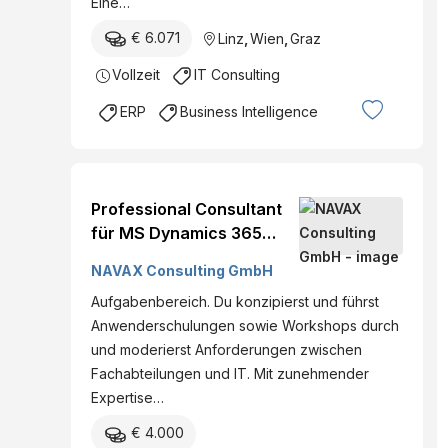
Eine…
€ 6.071
Linz
,
Wien
,
Graz
Vollzeit
IT Consulting
ERP
Business Intelligence
Professional Consultant
für MS Dynamics 365
(m/w/d) Österreichweit,
NAVAX Consulting GmbH
Wien, Linz, Graz, Salzburg
Aufgabenbereich. Du konzipierst und führst
Vollzeit Festanstellung
Anwenderschulungen sowie Workshops durch
und moderierst Anforderungen zwischen
Fachabteilungen und IT. Mit zunehmender
Expertise…
€ 4.000