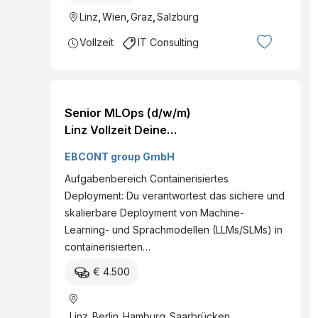
Linz
,
Wien
,
Graz
,
Salzburg
Vollzeit
IT Consulting
Senior MLOps (d/w/m)
Linz Vollzeit Deine
Ansprechperson Dominik
EBCONT group GmbH
Fürst
Aufgabenbereich Containerisiertes
Deployment: Du verantwortest das sichere und
skalierbare Deployment von Machine-
Learning- und Sprachmodellen (LLMs/SLMs) in
containerisierten…
€ 4.500
Linz
,
Berlin
,
Hamburg
,
Saarbrücken