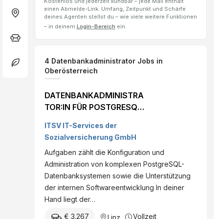
Kostenlos und jederzeit kündbar – jede Mail enthält
einen Abmelde-Link. Umfang, Zeitpunkt und Schärfe
deines Agenten stellst du – wie viele weitere Funktionen
– in deinem
Login-Bereich
ein.
4
Datenbankadministrator
Jobs
in
Oberösterreich
DATENBANKADMINISTRA
TOR:IN FÜR POSTGRESQL
IN LINZ (W/M/X)
ITSV IT-Services der
Sozialversicherung GmbH
Aufgaben zählt die Konfiguration und
Administration von komplexen PostgreSQL-
Datenbanksystemen sowie die Unterstützung
der internen Softwareentwicklung In deiner
Hand liegt der…
€ 3.267
Vollzeit
Linz