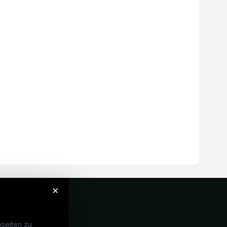
×
seiten zu