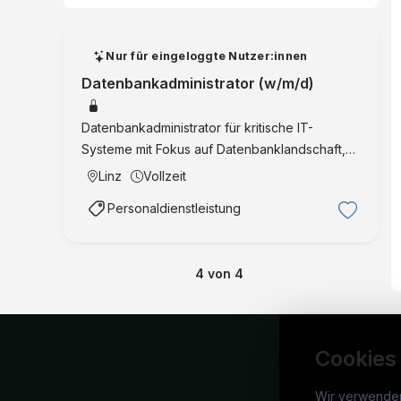
Nur für eingeloggte Nutzer:innen
Datenbankadministrator (w/m/d)
Datenbankadministrator für kritische IT-
Systeme mit Fokus auf Datenbanklandschaft,
Performance, Backups, Security und
Linz
Vollzeit
Monitoring.
Personaldienstleistung
4
von
4
Cookies
Wir verwende