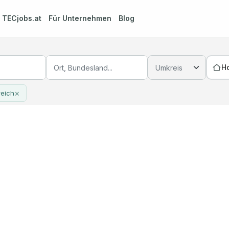
m
TECjobs.at
Für Unternehmen
Blog
H
×
reich