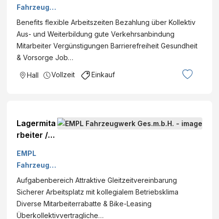
für
Fahrzeugw
Standort
erk
Benefits flexible Arbeitszeiten Bezahlung über Kollektiv
Hall i. Tirol
Ges.m.b.H.
Aus- und Weiterbildung gute Verkehrsanbindung
Mitarbeiter Vergünstigungen Barrierefreiheit Gesundheit
& Vorsorge Job…
Vollzeit
Einkauf
Hall
Lagermita
rbeiter /
Staplerfa
EMPL
hrer
Fahrzeugw
(m/w/d) -
erk
Aufgabenbereich Attraktive Gleitzeitvereinbarung
Team
Ges.m.b.H.
Sicherer Arbeitsplatz mit kollegialem Betriebsklima
EMPL
Diverse Mitarbeiterrabatte & Bike-Leasing
Überkollektivvertragliche…