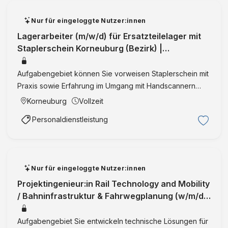
Nur für eingeloggte Nutzer:innen
Lagerarbeiter (m/w/d) für Ersatzteilelager mit
Staplerschein Korneuburg (Bezirk) |
Niederösterreich | Vollzeit | Integra
Aufgabengebiet können Sie vorweisen Staplerschein mit
Praxis sowie Erfahrung im Umgang mit Handscannern
bringen Sie mit die Bereitschaft für Überstunden zu
Korneuburg
Vollzeit
Saisonspitzen ist vorhanden der Position entsprechende
Personaldienstleistung
Deutschke …
Nur für eingeloggte Nutzer:innen
Projektingenieur:in Rail Technology and Mobility
/ Bahninfrastruktur & Fahrwegplanung (w/m/d)
Planen Sie Infrastruktur,
Aufgabengebiet Sie entwickeln technische Lösungen für