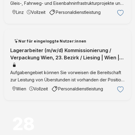
Gleis-, Fahrweg- und Eisenbahninfrastrukturprojekte und
schaffen die Grundlage für nachhaltige Mobilität Sie
Linz
Vollzeit
Personaldienstleistung
erstellen Entwurfs-, Einreich- und
Ausschreibungsunterlag …
Nur für eingeloggte Nutzer:innen
Lagerarbeiter (m/w/d) Kommissionierung /
Verpackung Wien, 23. Bezirk / Liesing | Wien |
Vollzeit | IntegrationID:36149
Aufgabengebiet können Sie vorweisen die Bereitschaft
zur Leistung von Überstunden ist vorhanden der Position
entsprechende Deutschkenntnisse in Wort und Schrift
Wien
Vollzeit
Personaldienstleistung
setzen wir voraus Sie sind eine teamfähige, motivierte
und …
28