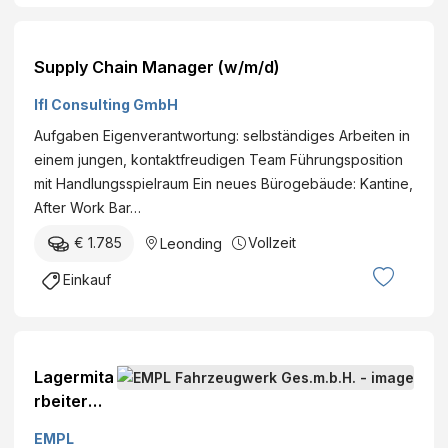
Supply Chain Manager (w/m/d)
Ifl Consulting GmbH
Aufgaben Eigenverantwortung: selbständiges Arbeiten in
einem jungen, kontaktfreudigen Team Führungsposition
mit Handlungsspielraum Ein neues Bürogebäude: Kantine,
After Work Bar…
€ 1.785
Vollzeit
Leonding
Einkauf
Lagermita
rbeiter
(m/w/d)
EMPL