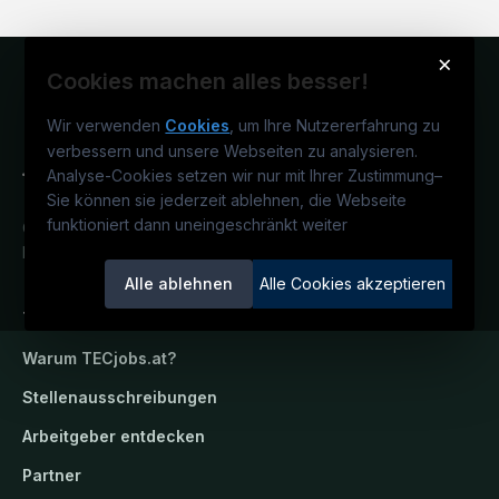
×
Cookies machen alles besser!
Wir verwenden
Cookies
, um Ihre Nutzererfahrung zu
verbessern und unsere Webseiten zu analysieren.
Analyse-Cookies setzen wir nur mit Ihrer Zustimmung
–
Sie können sie jederzeit ablehnen, die Webseite
funktioniert dann uneingeschränkt weiter
Österreichs technisches Karriereportal.
Ein Service der candidatis GmbH.
Alle ablehnen
Alle Cookies akzeptieren
TECjobs.at
Warum
TECjobs.at
?
Stellenausschreibungen
Arbeitgeber entdecken
Partner