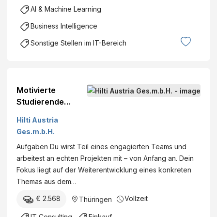
AI & Machine Learning
Business Intelligence
Sonstige Stellen im IT-Bereich
Motivierte
Studierende
(w/m/d) für ca. 6
Hilti Austria
Monate im Hilti
Ges.m.b.H.
Produktionswerk
Aufgaben Du wirst Teil eines engagierten Teams und
in Thüringen
arbeitest an echten Projekten mit – von Anfang an. Dein
(Vorarlberg)
Fokus liegt auf der Weiterentwicklung eines konkreten
Themas aus dem…
€ 2.568
Vollzeit
Thüringen
IT Consulting
Einkauf