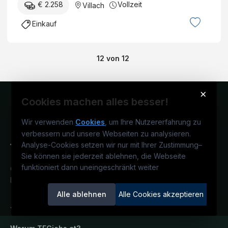
€ 2.258
Vollzeit
Villach
Einkauf
12
von
12
×
Cookies machen alles besser!
Wir verwenden
Cookies
, um Ihre Nutzererfahrung zu
verbessern und unsere Webseiten zu analysieren.
Analyse-Cookies setzen wir nur mit Ihrer Zustimmung
–
Sie können sie jederzeit ablehnen, die Webseite
funktioniert dann uneingeschränkt weiter
Österreichs technisches Karriereportal.
Ein Service der candidatis GmbH.
Alle ablehnen
Alle Cookies akzeptieren
TECjobs.at