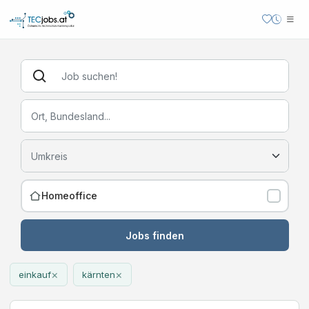
Homeoffice
Jobs finden
×
×
einkauf
kärnten