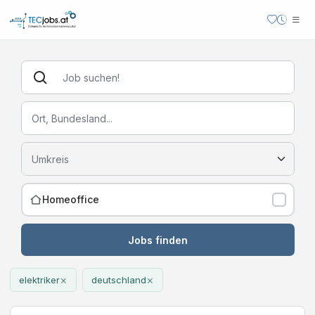
Homeoffice
Jobs finden
×
×
elektriker
deutschland