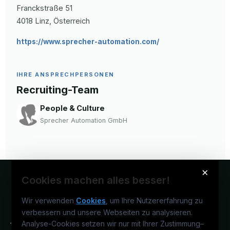
Franckstraße
51
4018
Linz
, Österreich
https://www.sprecher-automation.com/
IHRE ANSPRECHPERSONEN
Recruiting-Team
People & Culture
Sprecher Automation GmbH
×
Cookies machen alles besser!
Wir verwenden
Cookies
, um Ihre Nutzererfahrung zu
verbessern und unsere Webseiten zu analysieren.
Analyse-Cookies setzen wir nur mit Ihrer Zustimmung
–