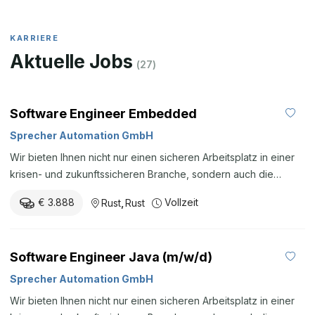
KARRIERE
Aktuelle Jobs
(
27
)
Software Engineer Embedded
Sprecher Automation GmbH
Wir bieten Ihnen nicht nur einen sicheren Arbeitsplatz in einer
krisen- und zukunftssicheren Branche, sondern auch die
Möglichkeit, sich fachlich weiterzuentwickeln.
€ 3.888
Vollzeit
Rust
,
Rust
Gestaltungsspielraum & Verantwortung: Freuen Sie sich auf
eine abwechslungsreiche Stelle mit viel Raum für
selbstständiges und eigenverantwortliches Arbeiten an
Software Engineer Java (m/w/d)
spannenden Projekten. Kurze Wege & offene Türen: Eine
strukturierte Einschulung, direkte Kommunikationswege und ein
Sprecher Automation GmbH
offenes Ohr Ihrer Führungskraft sorgen für ein angenehmes
Wir bieten Ihnen nicht nur einen sicheren Arbeitsplatz in einer
Miteinander und schnelle Lösungen im Arbeitsalltag. Faire &