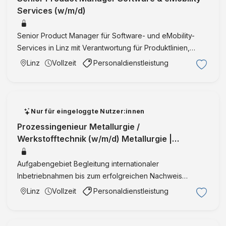
Services (w/m/d)
Senior Product Manager für Software- und eMobility-
Services in Linz mit Verantwortung für Produktlinien,
Roadmaps und agile Weiterentwicklung.
Linz
Vollzeit
Personaldienstleistung
Nur für eingeloggte Nutzer:innen
Prozessingenieur Metallurgie /
Werkstofftechnik (w/m/d) Metallurgie |
Prozessengineering | Internationale Projekte
Linz
Aufgabengebiet Begleitung internationaler
Inbetriebnahmen bis zum erfolgreichen Nachweis
definierter Prozess- und Qualitätsziele Analyse
Linz
Vollzeit
Personaldienstleistung
metallurgischer Prozesse sowie Optimierung von
Produktionsparametern direkt beim Ku …