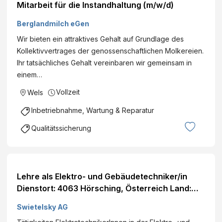
Mitarbeit für die Instandhaltung (m/w/d)
Berglandmilch eGen
Wir bieten ein attraktives Gehalt auf Grundlage des
Kollektivvertrages der genossenschaftlichen Molkereien.
Ihr tatsächliches Gehalt vereinbaren wir gemeinsam in
einem…
Vollzeit
Wels
Inbetriebnahme, Wartung & Reparatur
Qualitätssicherung
Lehre als Elektro- und Gebäudetechniker/in
Dienstort: 4063 Hörsching, Österreich Land:
Österreich Dienststelle: SWIETELSKY Energie
Swietelsky AG
GmbH Eintritt per: ab sofort Details