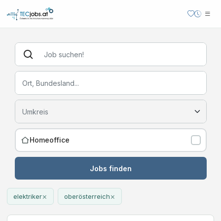
Homeoffice
Jobs finden
×
×
elektriker
oberösterreich