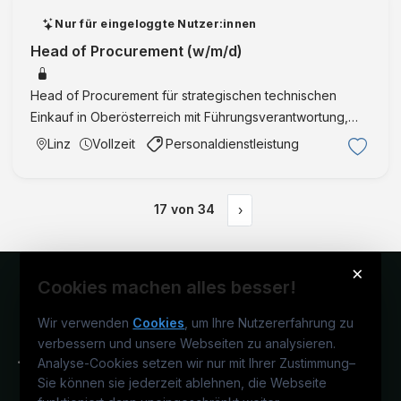
Nur für eingeloggte Nutzer:innen
Head of Procurement (w/m/d)
Head of Procurement für strategischen technischen
Einkauf in Oberösterreich mit Führungsverantwortung,
internationalem Lieferantenmanagement und Homeoffice-
Linz
Vollzeit
Personaldienstleistung
Möglichkeit.
17
von
34
›
×
Cookies machen alles besser!
Wir verwenden
Cookies
, um Ihre Nutzererfahrung zu
verbessern und unsere Webseiten zu analysieren.
Analyse-Cookies setzen wir nur mit Ihrer Zustimmung
–
Sie können sie jederzeit ablehnen, die Webseite