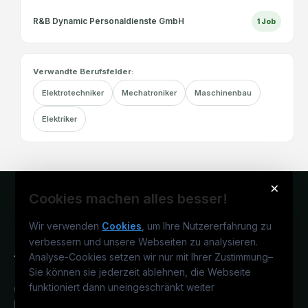
R&B Dynamic Personaldienste GmbH
1
Job
Verwandte Berufsfelder:
Elektrotechniker
Mechatroniker
Maschinenbau
Elektriker
×
Cookies machen alles besser!
Wir verwenden
Cookies
, um Ihre Nutzererfahrung zu
verbessern und unsere Webseiten zu analysieren.
Analyse-Cookies setzen wir nur mit Ihrer Zustimmung
–
Sie können sie jederzeit ablehnen, die Webseite
funktioniert dann uneingeschränkt weiter
Österreichs technisches Karriereportal.
Ein Service der candidatis GmbH.