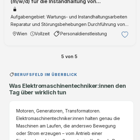
(m/w/d) für die Instandhaltung von
Produktionsanlagen Wien, 21. Bezirk / Flori
Aufgabengebiet: Wartungs- und Instandhaltungsarbeiten
Reparatur und Störungsbehebungen Durchführung von
Ein- und Umstellungsarbeiten Sicherstellung des
Wien
Vollzeit
Personaldienstleistung
Produktionsprozesses Mitarbeit an kontinuierlichem
Verbesserungsproz …
5
von
5
BERUFSFELD IM ÜBERBLICK
Was Elektromaschinentechniker:innen den
Tag über wirklich tun
Motoren, Generatoren, Transformatoren.
Elektromaschinentechniker:innen halten genau die
Maschinen am Laufen, die anderswo Bewegung
oder Strom erzeugen – vom Antrieb einer