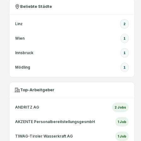
Beliebte Städte
Linz
2
Wien
1
Innsbruck
1
Mödling
1
Top-Arbeitgeber
ANDRITZ AG
2
Jobs
AKZENTE PersonalbereitstellungsgesmbH
1
Job
TIWAG-Tiroler Wasserkraft AG
1
Job