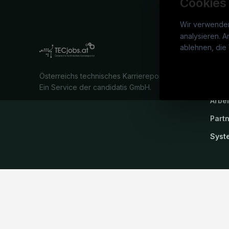
Cookies
Wir verwende
analysieren. A
TECj
ablehnen, die 
War
Österreichs technisches Karriereportal.
Stel
Ein Service der candidatis GmbH.
Arbe
Part
Syst
©
TECjobs.at
2026
Impressum
AGB
Datenschutz
Cookie-