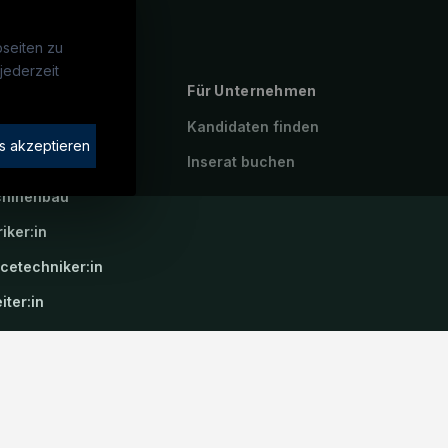
seiten zu
jederzeit
ebte Suchen
Für Unternehmen
rotechniker:in
Kandidaten finden
s akzeptieren
atroniker:in
Inserat buchen
hinenbau
riker:in
icetechniker:in
iter:in