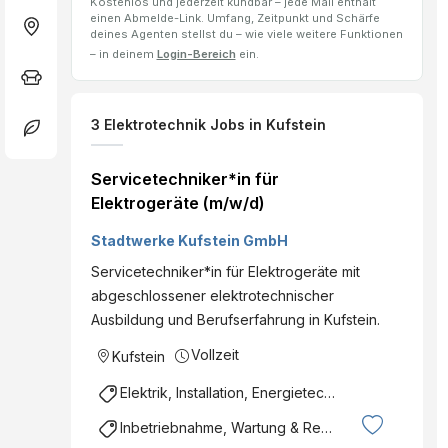
Kostenlos und jederzeit kündbar – jede Mail enthält
einen Abmelde-Link. Umfang, Zeitpunkt und Schärfe
deines Agenten stellst du – wie viele weitere Funktionen
– in deinem
Login-Bereich
ein.
3
Elektrotechnik
Jobs
in Kufstein
Servicetechniker*in für
Elektrogeräte (m/w/d)
Stadtwerke Kufstein GmbH
Servicetechniker*in für Elektrogeräte mit
abgeschlossener elektrotechnischer
Ausbildung und Berufserfahrung in Kufstein.
Vollzeit
Kufstein
Elektrik, Installation, Energietechnik
Inbetriebnahme, Wartung & Reparatur