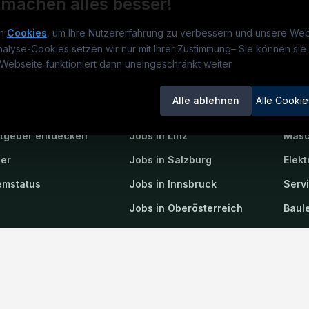
 machen alles besser!
n
Cookies
, um Ihre Nutzererfahrung zu verbessern und unsere Web
nalyse-Cookies setzen wir nur mit Ihrer Zustimmung
–
Sie können sie 
obs.at
Jobs
Beli
Webseite funktioniert dann uneingeschränkt weiter
um
TECjobs.at
?
Jobs in Wien
Elekt
Alle ablehnen
Alle Cookie
lenausschreibungen
Jobs in Graz
Mech
itgeber entdecken
Jobs in Linz
Masc
ner
Jobs in Salzburg
Elekt
emstatus
Jobs in Innsbruck
Serv
Jobs in Oberösterreich
Baule
Einstellungen