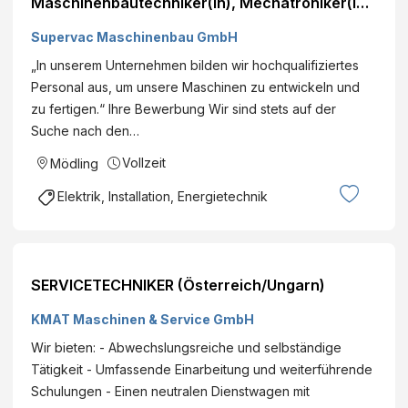
Maschinenbautechniker(in), Mechatroniker(in)
E
n
- Supervac
R
Supervac Maschinenbau GmbH
L
-
e
„In unserem Unternehmen bilden wir hochqualifiziertes
W
h
Personal aus, um unsere Maschinen zu entwickeln und
E
n
zu fertigen.“ Ihre Bewerbung Wir sind stets auf der
R
e
Suche nach den…
K
r
S
Vollzeit
Mödling
G
T
m
Elektrik, Installation, Energietechnik
E
b
I
H
N
&
A
C
SERVICETECHNIKER (Österreich/Ungarn)
B
o
R
KMAT Maschinen & Service GmbH
K
Ü
G
Wir bieten: - Abwechslungsreiche und selbständige
C
Tätigkeit - Umfassende Einarbeitung und weiterführende
K
Schulungen - Einen neutralen Dienstwagen mit
L