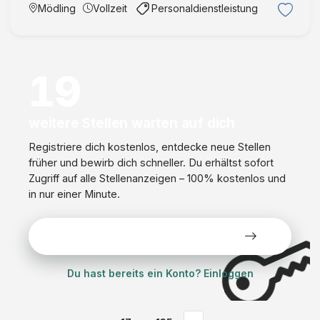
und Lagertechnikgeräten Ausrüstung und Aufbau von
Mödling
Vollzeit
Personaldienstleistung
Staplern Aufbereitung und Instandsetzung von
Gebrauchtgeräten Durch …
19
weitere Stellen warten auf dich
Registriere dich kostenlos, entdecke neue Stellen
früher und bewirb dich schneller. Du erhältst sofort
Zugriff auf alle Stellenanzeigen – 100% kostenlos und
in nur einer Minute.
Alle Stellen kostenlos ansehen
Du hast bereits ein Konto? Einloggen