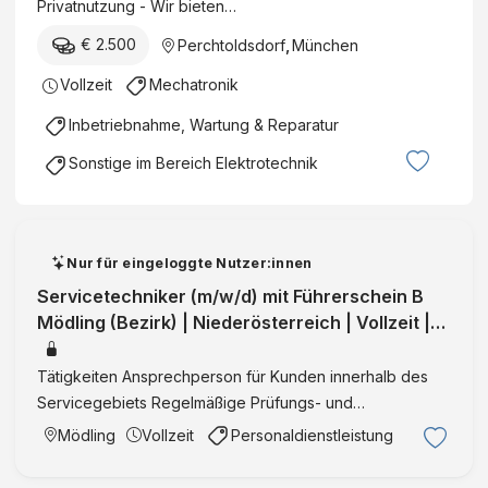
Privatnutzung - Wir bieten…
M
/
€ 2.500
Perchtoldsdorf
,
München
F
Vollzeit
Mechatronik
/
D
Inbetriebnahme, Wartung & Reparatur
Sonstige im Bereich Elektrotechnik
Nur für eingeloggte Nutzer:innen
Servicetechniker (m/w/d) mit Führerschein B
Mödling (Bezirk) | Niederösterreich | Vollzeit |
VermittlungID:36285
Tätigkeiten Ansprechperson für Kunden innerhalb des
Servicegebiets Regelmäßige Prüfungs- und
Umbauarbeiten Unser Angebot: attraktive und
Mödling
Vollzeit
Personaldienstleistung
abwechslungsreiche Anstellung in Vollzeit in einem
renommierten Unternehmen mit abs …