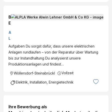
B
E
T
A
R
L
I
P
Aufgaben Du sorgst dafür, dass unsere elektrischen
E
L
Anlagen rundlaufen – von der Reparatur über Wartung
B
A
bis zur Instandhaltung Du analysierst unsere
S
W
Produktionsanlagen und findest…
E
e
L
Vollzeit
Wöllersdorf-Steinabrückl
r
E
k
Elektrik, Installation, Energietechnik
K
e
T
A
R
l
I
w
Ihre Bewerbung als
K
i