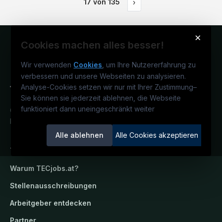
17
von
135
›
×
Cookies machen alles besser!
Wir verwenden
Cookies
, um Ihre Nutzererfahrung zu
verbessern und unsere Webseiten zu analysieren.
Analyse-Cookies setzen wir nur mit Ihrer Zustimmung
–
Sie können sie jederzeit ablehnen, die Webseite
funktioniert dann uneingeschränkt weiter
Österreichs technisches Karriereportal.
Ein Service der candidatis GmbH.
Alle ablehnen
Alle Cookies akzeptieren
TECjobs.at
Warum
TECjobs.at
?
Stellenausschreibungen
Arbeitgeber entdecken
Partner