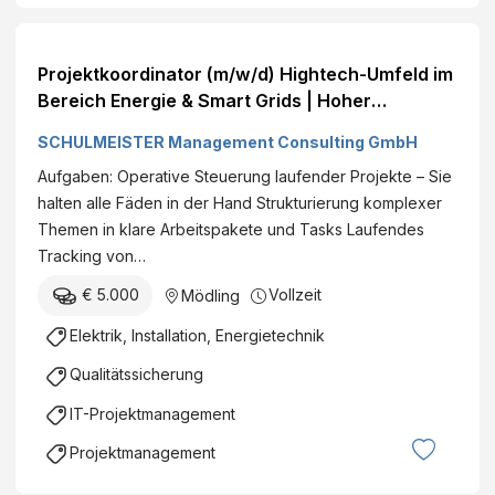
Projektkoordinator (m/w/d) Hightech-Umfeld im
Bereich Energie & Smart Grids | Hoher
Gestaltungsspielraum im operativen
SCHULMEISTER Management Consulting GmbH
Tagesgeschäft | internationale Projekte Bezirk
Aufgaben: Operative Steuerung laufender Projekte – Sie
Mödling Vollzeit 70.000 € +
halten alle Fäden in der Hand Strukturierung komplexer
Themen in klare Arbeitspakete und Tasks Laufendes
Tracking von…
€ 5.000
Vollzeit
Mödling
Elektrik, Installation, Energietechnik
Qualitätssicherung
IT-Projektmanagement
Projektmanagement