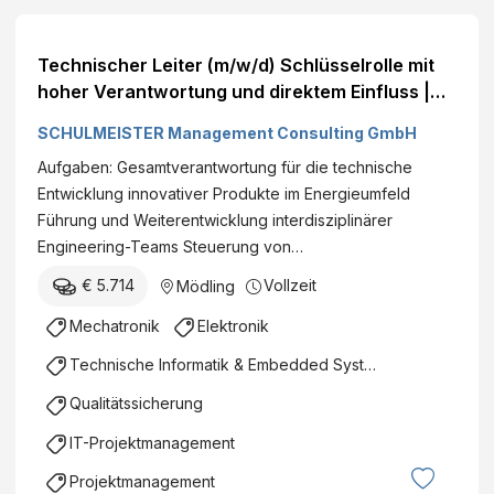
Technischer Leiter (m/w/d) Schlüsselrolle mit
hoher Verantwortung und direktem Einfluss |
Arbeit an zukunftsrelevanten Technologien |
SCHULMEISTER Management Consulting GmbH
Internationales Umfeld mit spannenden
Aufgaben: Gesamtverantwortung für die technische
Projekten Bezirk Mödling Vollzeit 80.000 € +
Entwicklung innovativer Produkte im Energieumfeld
Führung und Weiterentwicklung interdisziplinärer
Engineering-Teams Steuerung von…
€ 5.714
Vollzeit
Mödling
Mechatronik
Elektronik
Technische Informatik & Embedded Systems
Qualitätssicherung
IT-Projektmanagement
Projektmanagement