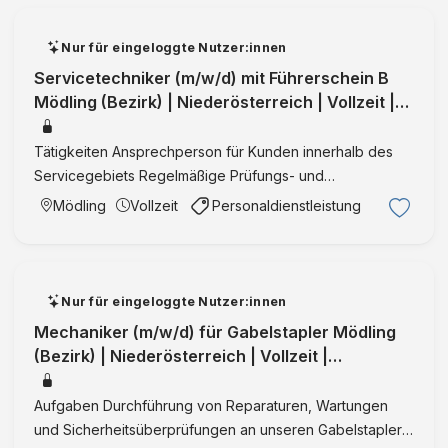
Nur für eingeloggte Nutzer:innen
Servicetechniker (m/w/d) mit Führerschein B
Mödling (Bezirk) | Niederösterreich | Vollzeit |
VermittlungID:36290
Tätigkeiten Ansprechperson für Kunden innerhalb des
Servicegebiets Regelmäßige Prüfungs- und
Umbauarbeiten Unser Angebot: attraktive und
Mödling
Vollzeit
Personaldienstleistung
abwechslungsreiche Anstellung in Vollzeit in einem
renommierten Unternehmen mit abs …
Nur für eingeloggte Nutzer:innen
Mechaniker (m/w/d) für Gabelstapler Mödling
(Bezirk) | Niederösterreich | Vollzeit |
VermittlungID:36278
Aufgaben Durchführung von Reparaturen, Wartungen
und Sicherheitsüberprüfungen an unseren Gabelstaplern