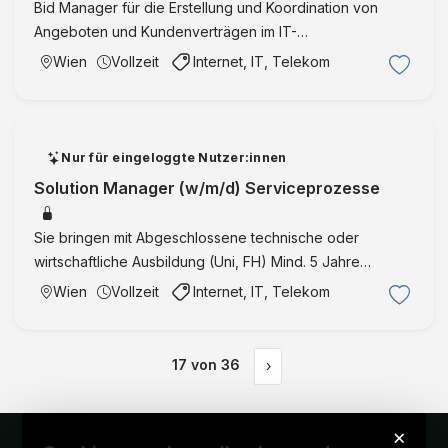
Bid Manager für die Erstellung und Koordination von
Angeboten und Kundenverträgen im IT-
Dienstleistungsumfeld des Bundesrechenzentrums in
Wien
Vollzeit
Internet, IT, Telekom
Wien.
Nur für eingeloggte Nutzer:innen
Solution Manager (w/m/d) Serviceprozesse
Sie bringen mit Abgeschlossene technische oder
wirtschaftliche Ausbildung (Uni, FH) Mind. 5 Jahre
Erfahrung in den Bereichen Produkt- bzw.
Wien
Vollzeit
Internet, IT, Telekom
Projektmanagement oder Service Management im IT‐
nahen Umfeld Fortgeschrittene Ken …
17
von
36
›
×