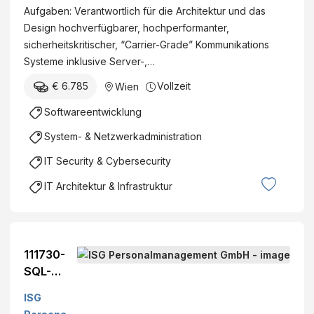
Aufgaben: Verantwortlich für die Architektur und das
Design hochverfügbarer, hochperformanter,
sicherheitskritischer, “Carrier-Grade” Kommunikations
Systeme inklusive Server-,…
€ 6.785
Vollzeit
Wien
Softwareentwicklung
System- & Netzwerkadministration
IT Security & Cybersecurity
IT Architektur & Infrastruktur
111730-
SQL-
Entwickle
ISG
r (m/w/d)