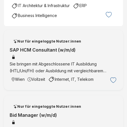
IT Architektur & Infrastruktur
ERP
Business Intelligence
Nur für eingeloggte Nutzer:innen
SAP HCM Consultant (w/m/d)
Sie bringen mit Abgeschlossene IT Ausbildung
(HTL/Uni/FH) oder Ausbildung mit vergleichbarem
Hintergrund Min. 4 Jahre Berufserfahrung in der SAP HR
Wien
Vollzeit
Internet, IT, Telekom
Beratung und Entwicklung, vorzugsweise
Personalabrechnung Sehr gute ABAP …
Nur für eingeloggte Nutzer:innen
Bid Manager (w/m/d)