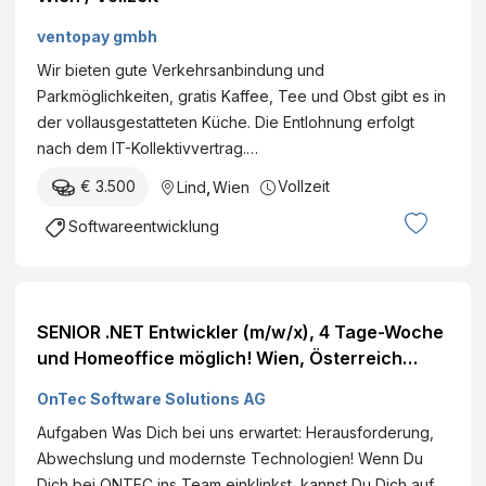
ventopay gmbh
Wir bieten gute Verkehrsanbindung und
Parkmöglichkeiten, gratis Kaffee, Tee und Obst gibt es in
der vollausgestatteten Küche. Die Entlohnung erfolgt
nach dem IT-Kollektivvertrag.…
€ 3.500
Vollzeit
Lind
,
Wien
Softwareentwicklung
SENIOR .NET Entwickler (m/w/x), 4 Tage-Woche
und Homeoffice möglich! Wien, Österreich
(hybrid) Angestellte/r Softwareentwicklung€
OnTec Software Solutions AG
bis€ / Jahr
Aufgaben Was Dich bei uns erwartet: Herausforderung,
Abwechslung und modernste Technologien! Wenn Du
Dich bei ONTEC ins Team einklinkst, kannst Du Dich auf