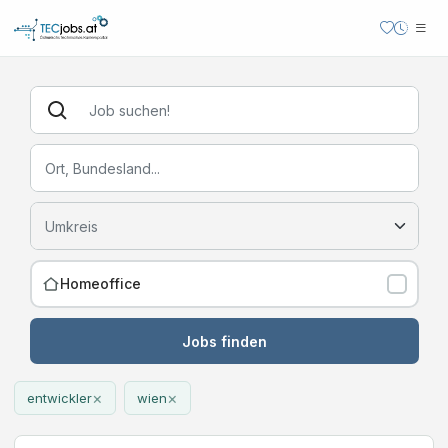
Homeoffice
Jobs finden
×
×
entwickler
wien