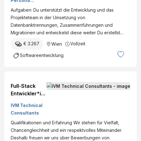
Personal
managem
Aufgaben: Du unterstützt die Entwicklung und das
ent GmbH
Projekteteam in der Umsetzung von
Datenbanktrennungen, Zusammenführungen und
Migrationen und entwickelst diese weiter Du erstellst…
€ 3.267
Vollzeit
Wien
Softwareentwicklung
Full-Stack
Entwickler*in
C#/.NET
IVM Technical
(m/w/d) ab
Consultants
€Südliches
Qualifikationen und Erfahrung Wir stehen für Vielfalt,
Wien Vollzeit
Chancengleichheit und ein respektvolles Miteinander.
Deshalb freuen wir uns über Bewerbungen von