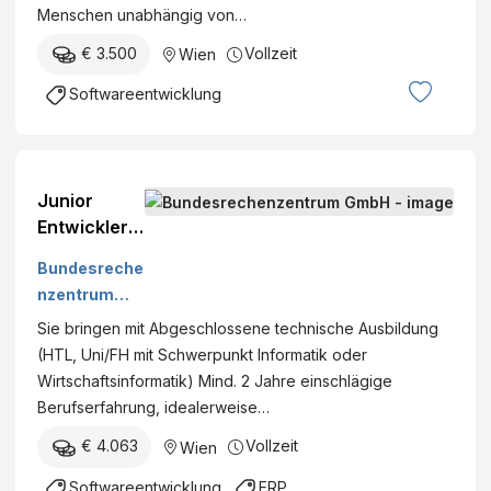
Menschen unabhängig von…
€ 3.500
Vollzeit
Wien
Softwareentwicklung
Junior
Entwickler:i
n (w/m/d)
Bundesreche
SAP HCM
nzentrum
GmbH
Sie bringen mit Abgeschlossene technische Ausbildung
(HTL, Uni/FH mit Schwerpunkt Informatik oder
Wirtschaftsinformatik) Mind. 2 Jahre einschlägige
Berufserfahrung, idealerweise…
€ 4.063
Vollzeit
Wien
Softwareentwicklung
ERP