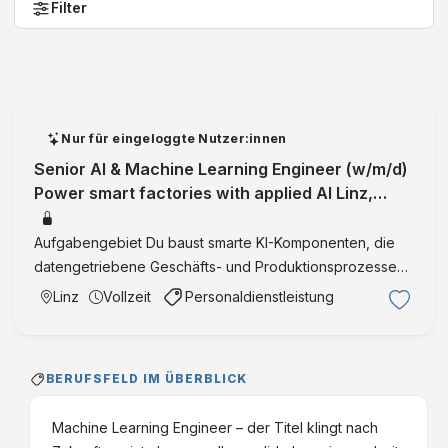
Filter
Nur für eingeloggte Nutzer:innen
Senior AI & Machine Learning Engineer (w/m/d)
Power smart factories with applied AI Linz,
Wien Software Engineering
Aufgabengebiet Du baust smarte KI-Komponenten, die
datengetriebene Geschäfts- und Produktionsprozesse
spürbar schneller, stabiler und effizienter machen Du
Linz
Vollzeit
Personaldienstleistung
konzipierst, trainierst und rollst ML-Modelle für Use Cases
wie …
BERUFSFELD IM ÜBERBLICK
Machine Learning Engineer – der Titel klingt nach