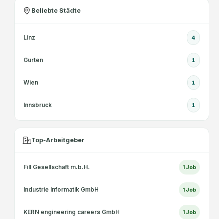
Beliebte Städte
Linz
4
Gurten
1
Wien
1
Innsbruck
1
Top-Arbeitgeber
Fill Gesellschaft m.b.H.
1
Job
Industrie Informatik GmbH
1
Job
KERN engineering careers GmbH
1
Job