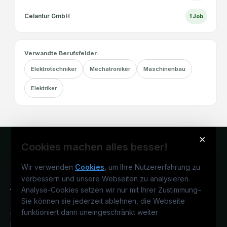
Celantur GmbH
1
Job
Verwandte Berufsfelder:
Elektrotechniker
Mechatroniker
Maschinenbau
Elektriker
×
Cookies machen alles besser!
Wir verwenden
Cookies
, um Ihre Nutzererfahrung zu
verbessern und unsere Webseiten zu analysieren.
Analyse-Cookies setzen wir nur mit Ihrer Zustimmung
–
Sie können sie jederzeit ablehnen, die Webseite
funktioniert dann uneingeschränkt weiter
Österreichs technisches Karriereportal.
Ein Service der candidatis GmbH.