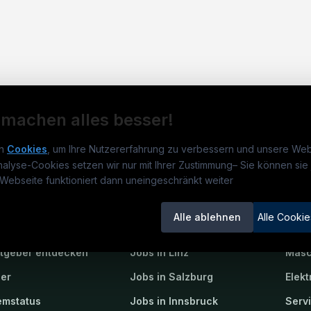
 machen alles besser!
n
Cookies
, um Ihre Nutzererfahrung zu verbessern und unsere Web
nalyse-Cookies setzen wir nur mit Ihrer Zustimmung
–
Sie können sie 
obs.at
Jobs
Beli
Webseite funktioniert dann uneingeschränkt weiter
um
TECjobs.at
?
Jobs in Wien
Elekt
Alle ablehnen
Alle Cookie
lenausschreibungen
Jobs in Graz
Mech
itgeber entdecken
Jobs in Linz
Masc
ner
Jobs in Salzburg
Elekt
emstatus
Jobs in Innsbruck
Serv