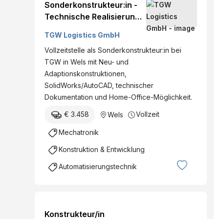
Sonderkonstrukteur:in -
Technische Realisierung
(M/W/D)
TGW Logistics GmbH
Vollzeitstelle als Sonderkonstrukteur:in bei
TGW in Wels mit Neu- und
Adaptionskonstruktionen,
SolidWorks/AutoCAD, technischer
Dokumentation und Home-Office-Möglichkeit.
€ 3.458
Vollzeit
Wels
Mechatronik
Konstruktion & Entwicklung
Automatisierungstechnik
Konstrukteur/in