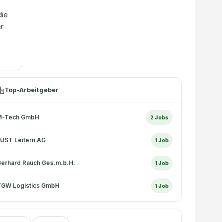
die
er
Top-Arbeitgeber
M-Tech GmbH
2
Jobs
UST Leitern AG
1
Job
erhard Rauch Ges.m.b.H.
1
Job
TGW Logistics GmbH
1
Job