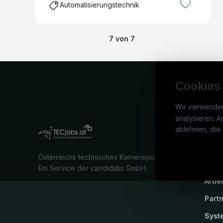
Automatisierungstechnik
7
von
7
Cookies
Wir verwende
analysieren. A
TECj
ablehnen, die 
War
Österreichs technisches Karriereportal.
Stel
Ein Service der candidatis GmbH.
Arbe
Part
Syst