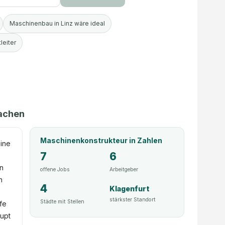
Maschinenbau in Linz wäre ideal
leiter
achen
Maschinenkonstrukteur
in Zahlen
eine
7
6
en
offene Jobs
Arbeitgeber
n
4
Klagenfurt
stärkster Standort
Städte mit Stellen
fe
aupt