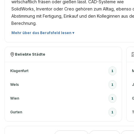
wirtschaftlich fräsen oder gießen lässt. CAD-Systeme wie
SolidWorks, Inventor oder Creo gehören zum Alltag, ebenso 
Abstimmung mit Fertigung, Einkauf und den Kolleginnen aus d
Berechnung.
Mehr über das Berufsfeld lesen ▾
Beliebte Städte
Klagenfurt
1
Wels
J
1
Wien
G
1
Gurten
1