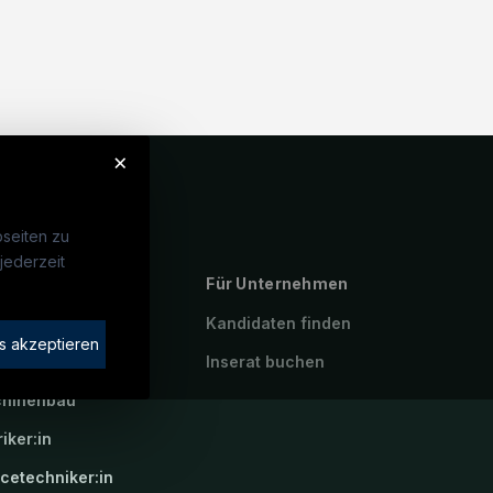
×
seiten zu
jederzeit
ebte Suchen
Für Unternehmen
rotechniker:in
Kandidaten finden
s akzeptieren
atroniker:in
Inserat buchen
hinenbau
riker:in
icetechniker:in