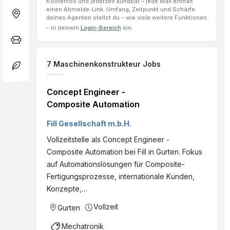
Kostenlos und jederzeit kündbar – jede Mail enthält
einen Abmelde-Link. Umfang, Zeitpunkt und Schärfe
deines Agenten stellst du – wie viele weitere Funktionen
– in deinem
Login-Bereich
ein.
7
Maschinenkonstrukteur
Jobs
Concept Engineer -
Composite Automation
Fill Gesellschaft m.b.H.
Vollzeitstelle als Concept Engineer -
Composite Automation bei Fill in Gurten. Fokus
auf Automationslösungen für Composite-
Fertigungsprozesse, internationale Kunden,
Konzepte,…
Vollzeit
Gurten
Mechatronik