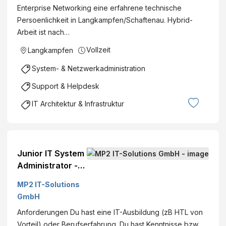
Enterprise Networking eine erfahrene technische
Persoenlichkeit in Langkampfen/Schaftenau. Hybrid-
Arbeit ist nach…
Vollzeit
Langkampfen
System- & Netzwerkadministration
Support & Helpdesk
IT Architektur & Infrastruktur
Junior IT System
Administrator -
Allrounder
MP2 IT-Solutions
(m/w/d), Wien,
GmbH
NÖ/Zwettl - MP2
Anforderungen Du hast eine IT-Ausbildung (zB HTL von
IT
Vorteil) oder Berufserfahrung. Du hast Kenntnisse bzw.