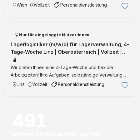
Fokus auf Prozessanalyse und Prozessoptimierung
Wien
Vollzeit
Personaldienstleistung
Aufnahme, Analyse, Modellierung und Bewertung von
Geschäftsprozessen (Ist-/So …
Nur für eingeloggte Nutzer:innen
Lagerlogistiker (m/w/d) für Lagerverwaltung, 4-
Tage-Woche Linz | Oberösterreich | Vollzeit |
IntegrationID:35994
Wir bieten Ihnen eine 4-Tage-Woche und flexible
Arbeitszeiten! Ihre Aufgaben: selbständige Verwaltung
des Lagerbereichs in Linz Bedienung der automatischen
Linz
Vollzeit
Personaldienstleistung
Lagersysteme (Modula) Annahme, Kontrolle und
Qualitätssicherung …
491
weitere Stellen warten auf dich