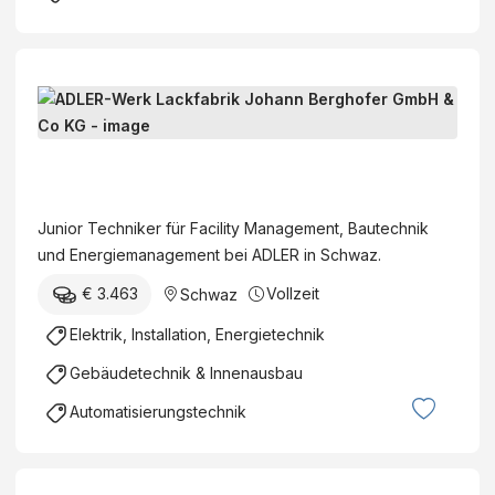
J
u
n
A
i
D
o
L
Junior Techniker für Facility Management, Bautechnik
r
E
und Energiemanagement bei ADLER in Schwaz.
T
R
e
€ 3.463
Vollzeit
Schwaz
-
c
W
Elektrik, Installation, Energietechnik
h
e
n
Gebäudetechnik & Innenausbau
r
i
k
Automatisierungstechnik
k
L
e
a
r
c