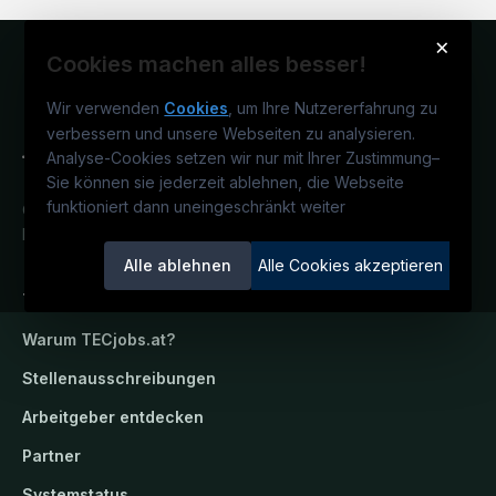
×
Cookies machen alles besser!
Wir verwenden
Cookies
, um Ihre Nutzererfahrung zu
verbessern und unsere Webseiten zu analysieren.
Analyse-Cookies setzen wir nur mit Ihrer Zustimmung
–
Sie können sie jederzeit ablehnen, die Webseite
funktioniert dann uneingeschränkt weiter
Österreichs technisches Karriereportal.
Ein Service der candidatis GmbH.
Alle ablehnen
Alle Cookies akzeptieren
TECjobs.at
Warum
TECjobs.at
?
Stellenausschreibungen
Arbeitgeber entdecken
Partner
Systemstatus