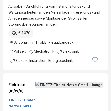
t
Aufgaben Durchführung von Instandhaltungs-­ und
s
Wartungsarbeiten an den Netzanlagen Freileitungs-­ und
m
Anlagenneubau sowie Montage der Stromzähler
a
Störungsbehebungen an den…
n
a
€ 1.079
g
St. Johann in Tirol
,
Brixlegg
,
Landeck
e
m
Vollzeit
Mechatronik
Elektronik
e
Elektrik, Installation, Energietechnik
n
t
G
m
Elektriker
b
(m/w/d)
H
TINETZ-Tiroler
Netze GmbH