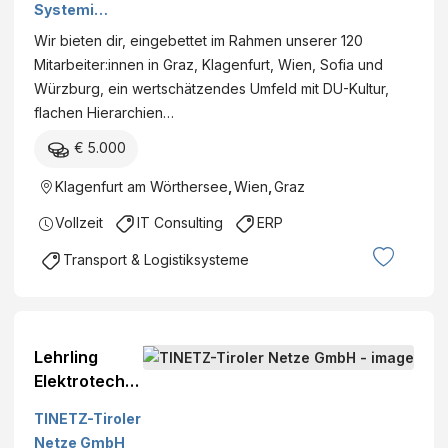
r
b
m
Systemint
n
Logistikpr
i
H
/
egration
a
Wir bieten dir, eingebettet im Rahmen unserer 120
ojekte
e
w
GmbH
g
Mitarbeiter:innen in Graz, Klagenfurt, Wien, Sofia und
(m/f/d)
b
/
e
Würzburg, ein wertschätzendes Umfeld mit DU-Kultur,
l
d
m
flachen Hierarchien…
i
)
e
c
€ 5.000
n
h
t
Klagenfurt am Wörthersee
,
Wien
,
Graz
e
(
s
Vollzeit
IT Consulting
ERP
m
G
|
Transport & Logistiksysteme
e
w
s
|
u
d
n
)
Lehrling
d
Elektrotechni
h
k (m/w/d)
e
TINETZ-Tiroler
i
Netze GmbH