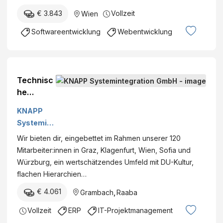
€ 3.843
Vollzeit
Wien
Softwareentwicklung
Webentwicklung
Technisc
he
Projektlei
KNAPP
tung SAP
Systemint
(m/w/d) -
egration
Wir bieten dir, eingebettet im Rahmen unserer 120
KNAPP
GmbH
Mitarbeiter:innen in Graz, Klagenfurt, Wien, Sofia und
Würzburg, ein wertschätzendes Umfeld mit DU-Kultur,
flachen Hierarchien…
€ 4.061
Grambach
,
Raaba
Vollzeit
ERP
IT-Projektmanagement