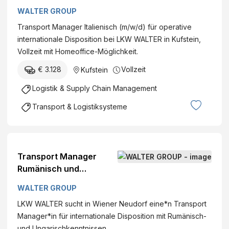
Einstieg in internationale
WALTER GROUP
Disposition
Transport Manager Italienisch (m/w/d) für operative
internationale Disposition bei LKW WALTER in Kufstein,
Vollzeit mit Homeoffice-Möglichkeit.
€ 3.128
Vollzeit
Kufstein
Logistik & Supply Chain Management
Transport & Logistiksysteme
Transport Manager
Rumänisch und
Ungarisch (m/w/d) -
WALTER GROUP
Einstieg in internationale
LKW WALTER sucht in Wiener Neudorf eine*n Transport
Disposition
Manager*in für internationale Disposition mit Rumänisch-
und Ungarischkenntnissen.