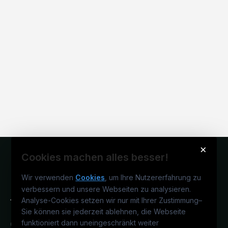
×
Cookies machen alles besser!
Wir verwenden
Cookies
, um Ihre Nutzererfahrung zu
verbessern und unsere Webseiten zu analysieren.
Analyse-Cookies setzen wir nur mit Ihrer Zustimmung
–
Sie können sie jederzeit ablehnen, die Webseite
funktioniert dann uneingeschränkt weiter
Österreichs technisches Karriereportal.