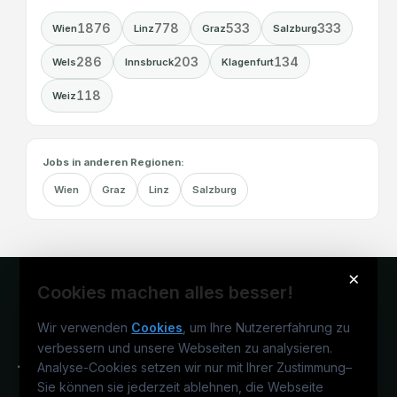
1876
778
533
333
Wien
Linz
Graz
Salzburg
286
203
134
Wels
Innsbruck
Klagenfurt
118
Weiz
Jobs in anderen Regionen:
Wien
Graz
Linz
Salzburg
×
Cookies machen alles besser!
Wir verwenden
Cookies
, um Ihre Nutzererfahrung zu
verbessern und unsere Webseiten zu analysieren.
Analyse-Cookies setzen wir nur mit Ihrer Zustimmung
–
Sie können sie jederzeit ablehnen, die Webseite