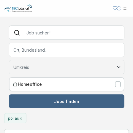
Homeoffice
Jobs finden
×
pöllau