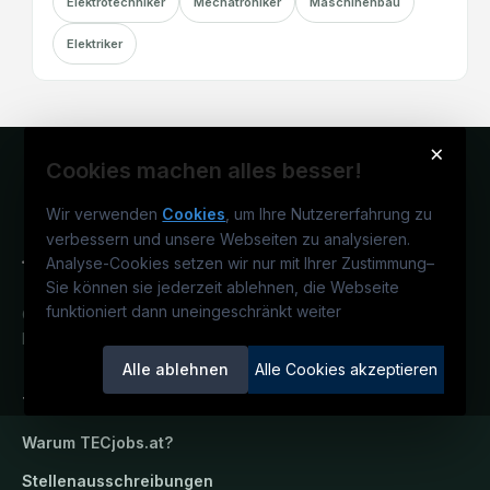
Elektrotechniker
Mechatroniker
Maschinenbau
Elektriker
×
Cookies machen alles besser!
Wir verwenden
Cookies
, um Ihre Nutzererfahrung zu
verbessern und unsere Webseiten zu analysieren.
Analyse-Cookies setzen wir nur mit Ihrer Zustimmung
–
Sie können sie jederzeit ablehnen, die Webseite
funktioniert dann uneingeschränkt weiter
Österreichs technisches Karriereportal.
Ein Service der candidatis GmbH.
Alle ablehnen
Alle Cookies akzeptieren
TECjobs.at
Warum
TECjobs.at
?
Stellenausschreibungen