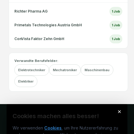
Richter Pharma AG
1
Job
Primetals Technologies Austria GmbH
1
Job
ConVista Faktor Zehn GmbH
1
Job
Verwandte Berufsfelder:
Elektrotechniker
Mechatroniker
Maschinenbau
Elektriker
×
Cookies machen alles besser!
Wir verwenden
Cookies
, um Ihre Nutzererfahrung zu