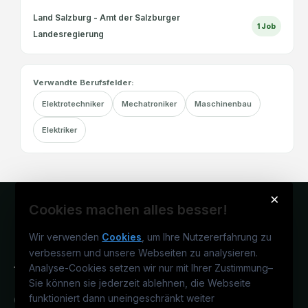
Land Salzburg - Amt der Salzburger
1
Job
Landesregierung
Verwandte Berufsfelder:
Elektrotechniker
Mechatroniker
Maschinenbau
Elektriker
×
Cookies machen alles besser!
Wir verwenden
Cookies
, um Ihre Nutzererfahrung zu
verbessern und unsere Webseiten zu analysieren.
Analyse-Cookies setzen wir nur mit Ihrer Zustimmung
–
Sie können sie jederzeit ablehnen, die Webseite
funktioniert dann uneingeschränkt weiter
Österreichs technisches Karriereportal.