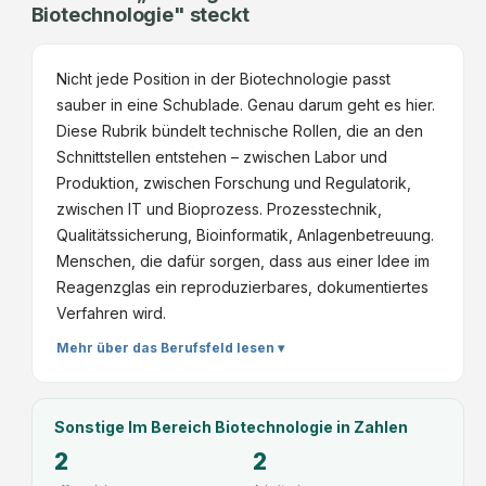
x
l
Biotechnologie" steckt
m
s
)
o
/
r
f
g
d
e
Nicht jede Position in der Biotechnologie passt
ü
i
)
g
sauber in eine Schublade. Genau darum geht es hier.
r
e
,
i
Diese Rubrik bündelt technische Rollen, die an den
d
&
W
e
Schnittstellen entstehen – zwischen Labor und
a
S
e
r
Produktion, zwischen Forschung und Regulatorik,
s
y
r
u
zwischen IT und Bioprozess. Prozesstechnik,
I
s
k
n
Qualitätssicherung, Bioinformatik, Anlagenbetreuung.
n
t
F
g
Menschen, die dafür sorgen, dass aus einer Idee im
s
e
e
Reagenzglas ein reproduzierbares, dokumentiertes
t
m
h
Verfahren wird.
i
t
r
t
e
Mehr über das Berufsfeld lesen ▾
i
u
c
n
t
h
g
d
n
Sonstige Im Bereich Biotechnologie
in Zahlen
e
i
2
2
r
k