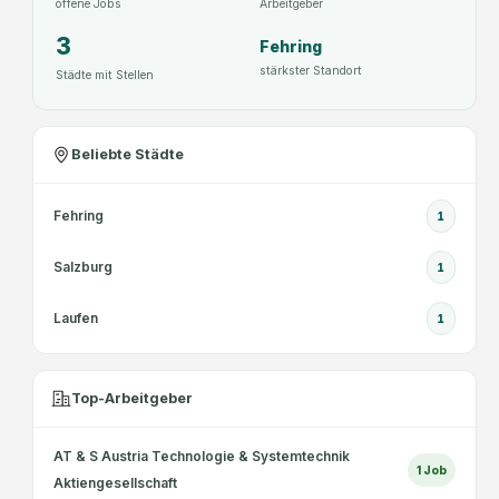
offene Jobs
Arbeitgeber
H
A
e
k
3
Fehring
i
t
stärkster Standort
Städte mit Stellen
l
i
p
e
ä
n
Beliebte Städte
d
g
a
e
Fehring
1
g
s
o
e
Salzburg
1
g
l
i
l
Laufen
1
k
s
c
h
Top-Arbeitgeber
a
f
AT & S Austria Technologie & Systemtechnik
t
1
Job
Aktiengesellschaft