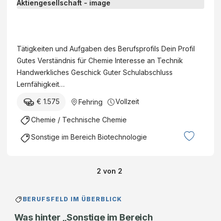
e
t
r
h
d
e
A
r
e
i
T
e
r
c
&
Tätigkeiten und Aufgaben des Berufsprofils Dein Profil
L
S
h
S
Gutes Verständnis für Chemie Interesse an Technik
a
a
s
A
Handwerkliches Geschick Guter Schulabschluss
b
l
l
u
Lernfähigkeit…
o
z
e
s
r
b
€ 1.575
Vollzeit
Fehring
i
t
t
u
t
r
Chemie / Technische Chemie
e
r
u
i
c
g
Sonstige im Bereich Biotechnologie
n
a
h
e
g
T
n
r
(
e
i
L
2
von
2
m
c
k
a
/
h
(
n
w
n
BERUFSFELD IM ÜBERBLICK
w
d
/
o
/
Was hinter „Sonstige im Bereich
e