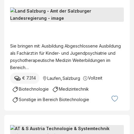
M
e
d
L
i
a
z
n
Sie bringen mit: Ausbildung Abgeschlossene Ausbildung
i
d
als Fachärzt:in für Kinder- und Jugendpsychiatrie und
n
S
psychotherapeutische Medizin Weiterbildungen im
i
a
Bereich…
s
l
c
€ 7.314
Vollzeit
Laufen
,
Salzburg
z
h
b
Biotechnologie
Medizintechnik
e
u
F
Sonstige im Bereich Biotechnologie
r
a
g
c
-
h
A
b
L
m
e