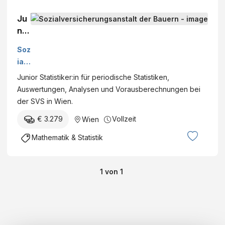
Ju
nio
r
Soz
Sta
ialv
tist
ers
Junior Statistiker:in für periodische Statistiken,
ike
ich
Auswertungen, Analysen und Vorausberechnungen bei
r:in
eru
der SVS in Wien.
(m/
ngs
w/
€ 3.279
Vollzeit
Wien
ans
d)
talt
Mathematik & Statistik
der
Ba
uer
1
von
1
n