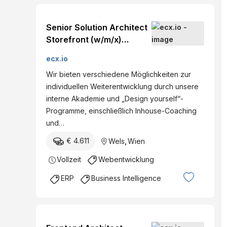
Senior Solution Architect
Storefront (w/m/x)
TechnologyHybrid, Wels,
ecx.io
Wien
Wir bieten verschiedene Möglichkeiten zur
individuellen Weiterentwicklung durch unsere
interne Akademie und „Design yourself“-
Programme, einschließlich Inhouse-Coaching
und…
€ 4.611
Wels
,
Wien
Vollzeit
Webentwicklung
ERP
Business Intelligence