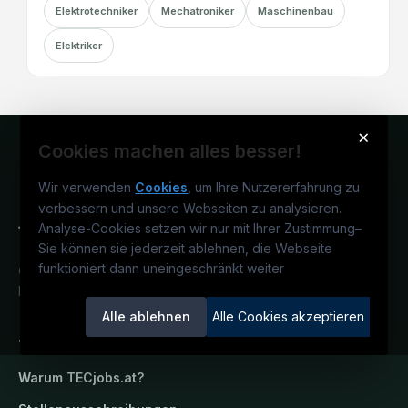
Elektrotechniker
Mechatroniker
Maschinenbau
Elektriker
×
Cookies machen alles besser!
Wir verwenden
Cookies
, um Ihre Nutzererfahrung zu
verbessern und unsere Webseiten zu analysieren.
Analyse-Cookies setzen wir nur mit Ihrer Zustimmung
–
Sie können sie jederzeit ablehnen, die Webseite
funktioniert dann uneingeschränkt weiter
Österreichs technisches Karriereportal.
Ein Service der candidatis GmbH.
Alle ablehnen
Alle Cookies akzeptieren
TECjobs.at
Warum
TECjobs.at
?