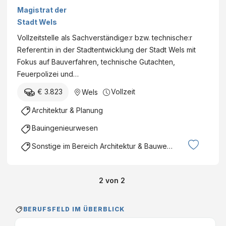
(Technische/n
Magistrat der
Referent/in)
Stadt Wels
Vollzeitstelle als Sachverständige:r bzw. technische:r
Referent:in in der Stadtentwicklung der Stadt Wels mit
Fokus auf Bauverfahren, technische Gutachten,
Feuerpolizei und…
€ 3.823
Vollzeit
Wels
Architektur & Planung
Bauingenieurwesen
Sonstige im Bereich Architektur & Bauwesen
2
von
2
BERUFSFELD IM ÜBERBLICK