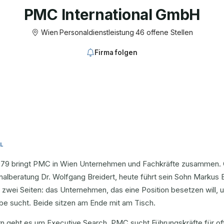
PMC International GmbH
Wien
·
Personaldienstleistung
·
46 offene Stellen
Firma folgen
L
1979 bringt PMC in Wien Unternehmen und Fachkräfte zusammen. 
alberatung Dr. Wolfgang Breidert, heute führt sein Sohn Markus B
 zwei Seiten: das Unternehmen, das eine Position besetzen will,
be sucht. Beide sitzen am Ende mit am Tisch.
rn geht es um Executive Search. PMC sucht Führungskräfte für of