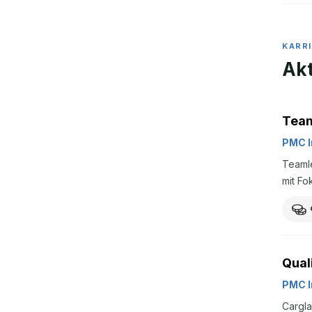
KARR
Akt
Team
PMC I
Teamle
mit F
Qual
PMC I
Cargla