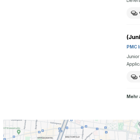
Liefer
Waren
Ihr Pr
Staple
eigenv
(Jun
Umgang
wirtsc
PMC I
Junior
Applic
Mehr