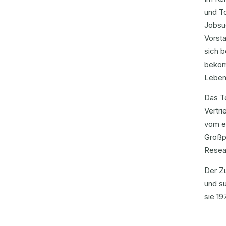
und To
Jobsu
Vorsta
sich b
bekom
Leben
Das Te
Vertri
vom er
Großp
Resea
Der Zu
und su
sie 19