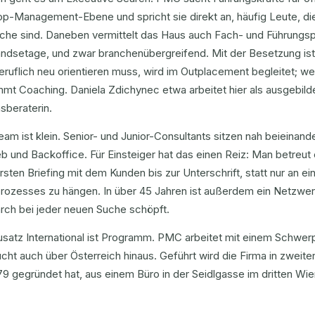
p-Management-Ebene und spricht sie direkt an, häufig Leute, die 
che sind. Daneben vermittelt das Haus auch Fach- und Führungsp
ndsetage, und zwar branchenübergreifend. Mit der Besetzung ist 
eruflich neu orientieren muss, wird im Outplacement begleitet; we
mt Coaching. Daniela Zdichynec etwa arbeitet hier als ausgebild
sberaterin.
am ist klein. Senior- und Junior-Consultants sitzen nah beieinan
eb und Backoffice. Für Einsteiger hat das einen Reiz: Man betreut
sten Briefing mit dem Kunden bis zur Unterschrift, statt nur an e
rozesses zu hängen. In über 45 Jahren ist außerdem ein Netzw
rch bei jeder neuen Suche schöpft.
satz International ist Programm. PMC arbeitet mit einem Schwerp
cht auch über Österreich hinaus. Geführt wird die Firma in zweiter
79 gegründet hat, aus einem Büro in der Seidlgasse im dritten Wie