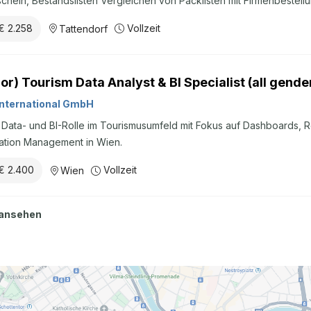
schein, Bestandslisten Vergleichen von Packlisten mit Firmenbeste
 Bedienung des ERP-Systems TradeControl Bestands- und Terminü
€ 2.258
Vollzeit
Tattendorf
ofil Abgeschlossene Schul- oder Lehrausbildung Berufserfahrung im 
rschein sehr gute Deutsch- und Englischkenntnisse Erfahrung mit W
erantwortlicher Arbeitsstil, Zuverlässigkeit und hohe Eigenmotivati
ior) Tourism Data Analyst & BI Specialist (all gende
 mit Stresssituationen Sonstiges Das bietet Ihnen die Heintel Grupp
haftlich stabilen Unternehmen Mitarbeit in einem jungen und dynam
nternational GmbH
 Data- und BI-Rolle im Tourismusumfeld mit Fokus auf Dashboards, 
ation Management in Wien.
€ 2.400
Vollzeit
Wien
 ansehen