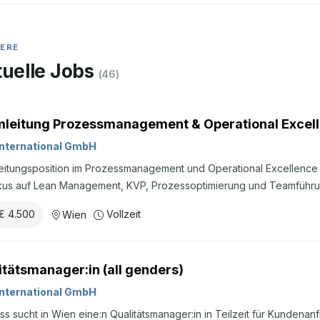
IERE
uelle Jobs
(
46
)
leitung Prozessmanagement & Operational Excelle
nternational GmbH
itungsposition im Prozessmanagement und Operational Excellence b
okus auf Lean Management, KVP, Prozessoptimierung und Teamführu
€ 4.500
Vollzeit
Wien
itätsmanager:in (all genders)
nternational GmbH
ss sucht in Wien eine:n Qualitätsmanager:in in Teilzeit für Kundena