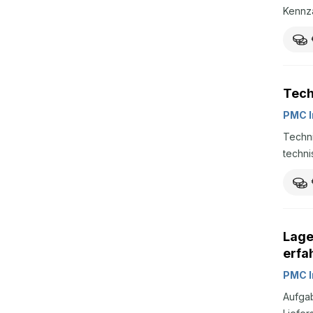
Kennz
Tech
PMC I
Techni
techni
Lage
erfa
PMC I
Aufga