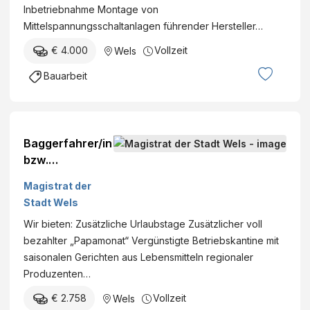
Inbetriebnahme Montage von
Mittelspannungsschaltanlagen führender Hersteller…
€ 4.000
Vollzeit
Wels
Bauarbeit
Baggerfahrer/in
bzw.
Maschinist/in
Magistrat der
für
Stadt Wels
Baumaschinen
Wir bieten: Zusätzliche Urlaubstage Zusätzlicher voll
bezahlter „Papamonat“ Vergünstigte Betriebskantine mit
saisonalen Gerichten aus Lebensmitteln regionaler
Produzenten…
€ 2.758
Vollzeit
Wels