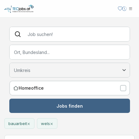
Homeoffice
Jobs finden
×
×
bauarbeit
wels