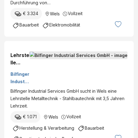
Durchführung von…
€ 3.324
Vollzeit
Wels
Bauarbeit
Elektromobilität
Lehrste
lle
Metallt
Bilfinger
echnik
Industri
-
al
Bilfinger Industrial Services GmbH sucht in Wels eine
Stahlba
Service
Lehrstelle Metalltechnik - Stahlbautechnik mit 3,5 Jahren
utechni
s GmbH
Lehrzeit.
k
€ 1.071
Vollzeit
Wels
Herstellung & Verarbeitung
Bauarbeit