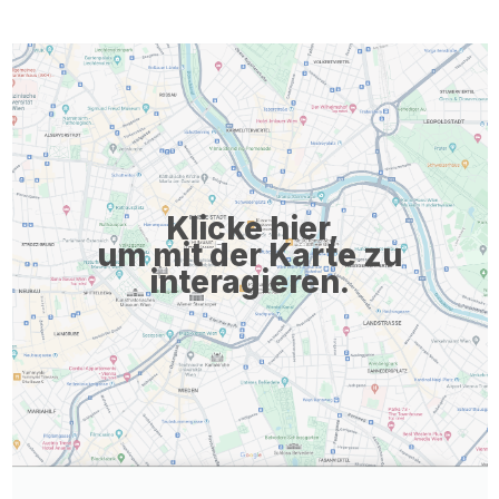
prefix='&#109;a'+'i&#108;'+'&#116;o';var
path='hr'+'ef'+'=';var
addy48b7f5bd297eb1b54e360ebdc76a6406='g&#101;r&#97;ld.b
addy_text48b7f5bd297eb1b54e360ebdc76a6406='g&#101;r&#97;ld.
Klicke hier,
um mit der Karte zu
interagieren.