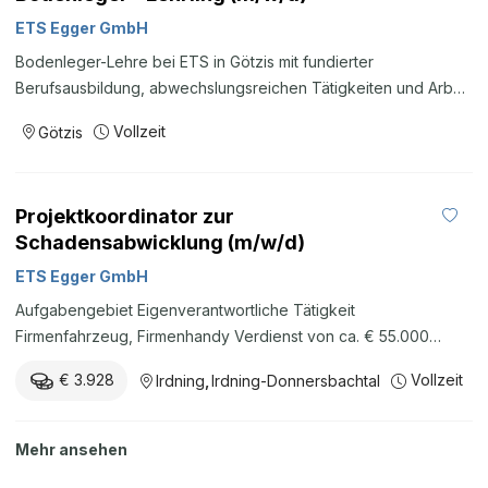
ETS Egger GmbH
Bodenleger-Lehre bei ETS in Götzis mit fundierter
Berufsausbildung, abwechslungsreichen Tätigkeiten und Arbeit
im Team.
Vollzeit
Götzis
Projektkoordinator zur
Schadensabwicklung (m/w/d)
ETS Egger GmbH
Aufgabengebiet Eigenverantwortliche Tätigkeit
Firmenfahrzeug, Firmenhandy Verdienst von ca. € 55.000
brutto/Jahr Bewerben Sie sich hier: ETS Egger GmbH Herr GF
€ 3.928
Vollzeit
Irdning
,
Irdning-Donnersbachtal
Gerald Bacher Trautenfelserstraße 234 8952 Irdning-
Donnersbachtal Email: Diese E-Mail-Adresse ist vor Spambots
geschützt! Zur Anzeige muss JavaScript eingeschaltet
Mehr ansehen
sein!document.getElementById('cloak48b7f5bd297eb1b54e360e