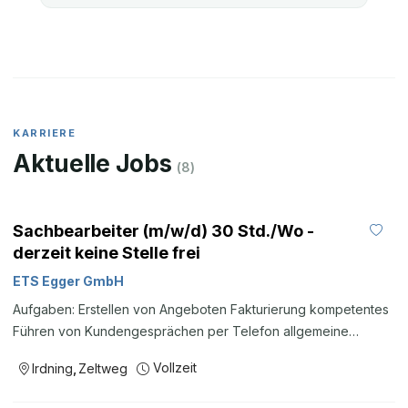
KARRIERE
Aktuelle Jobs
(
8
)
Sachbearbeiter (m/w/d) 30 Std./Wo -
derzeit keine Stelle frei
ETS Egger GmbH
Aufgaben: Erstellen von Angeboten Fakturierung kompetentes
Führen von Kundengesprächen per Telefon allgemeine
Bürotätigkeit Das erwartet Sie: Angenehmes Betriebsklima
Vollzeit
Irdning
,
Zeltweg
Anspruchsvolle Tätigkeit Facebook Twitter Pinterest LinkedIn
var contacts=[];contacts[1]='Steiermark Nord, Zentrale,