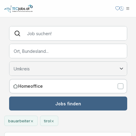
Homeoffice
Jobs finden
×
×
bauarbeiter
tirol