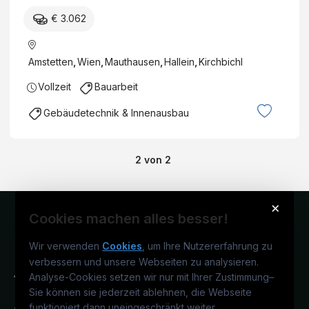
€ 3.062
Amstetten
,
Wien
,
Mauthausen
,
Hallein
,
Kirchbichl
Vollzeit
Bauarbeit
Gebäudetechnik & Innenausbau
2
von
2
×
Cookies machen alles besser!
Wir verwenden
Cookies
, um Ihre Nutzererfahrung zu
verbessern und unsere Webseiten zu analysieren.
Analyse-Cookies setzen wir nur mit Ihrer Zustimmung
–
Sie können sie jederzeit ablehnen, die Webseite
funktioniert dann uneingeschränkt weiter