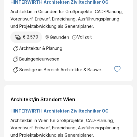
G
HINTERWIRTH Architekten Ziviltechniker OG
e
r
Architekt:in in Gmunden für Großprojekte, CAD-Planung,
g
Vorentwurf, Entwurf, Einreichung, Ausführungsplanung
i
und Projektabwicklung als Generalplaner.
e
€ 2.579
Vollzeit
Gmunden
m
a
Architektur & Planung
n
Bauingenieurwesen
a
g
Sonstige im Bereich Architektur & Bauwesen
e
m
e
n
Architekt/in Standort Wien
t
HINTERWIRTH Architekten Ziviltechniker OG
(
Architekt:in in Wien für Großprojekte, CAD-Planung,
m
Vorentwurf, Entwurf, Einreichung, Ausführungsplanung
|
und Projektabwicklung als Generalplaner.
w