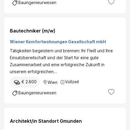
g
Bauingenieurwesen
n
e
B
m
e
e
r
n
Bautechniker (m/w)
g
t
h
Wiener Komfortwohnungen Gesellschaft mbH
B
o
a
Tätigkeiten begeistern und brennen: Ihr Fleiß und Ihre
f
u
Einsatzbereitschaft sind der Start für eine gute
e
t
Zusammenarbeit und eine erfolgreiche Zukunft in
r
e
unserem erfolgreichen…
G
c
m
€ 2.800
Vollzeit
Wien
h
b
n
Bauingenieurwesen
H
i
&
k
C
/
o
E
Architekt/in Standort Gmunden
K
n