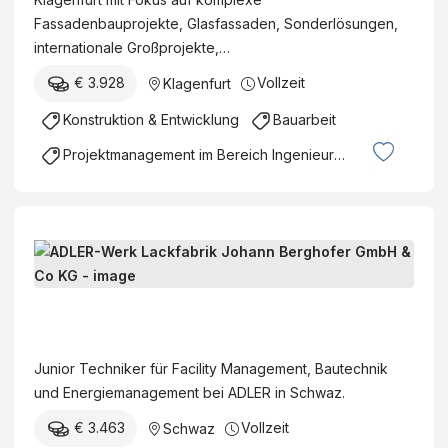
Fassadenbauprojekte, Glasfassaden, Sonderlösungen,
internationale Großprojekte,…
€ 3.928
Vollzeit
Klagenfurt
Konstruktion & Entwicklung
Bauarbeit
Projektmanagement im Bereich Ingenieurswesen
J
u
n
A
i
D
o
L
Junior Techniker für Facility Management, Bautechnik
r
E
und Energiemanagement bei ADLER in Schwaz.
T
R
e
€ 3.463
Vollzeit
Schwaz
-
c