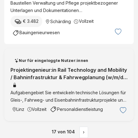
Baustellen Verwaltung und Pflege projektbezogener
Unterlagen und Dokumentationen…
€ 3.482
Vollzeit
Schärding
Bauingenieurwesen
Nur für eingeloggte Nutzer:innen
Projektingenieur:in Rail Technology and Mobility
/ Bahninfrastruktur & Fahrwegplanung (w/m/d)
Planen Sie Infrastruktur,
Aufgabengebiet Sie entwickeln technische Lösungen für
Gleis-, Fahrweg- und Eisenbahninfrastrukturprojekte und
schaffen die Grundlage für nachhaltige Mobilität Sie
Linz
Vollzeit
Personaldienstleistung
erstellen Entwurfs-, Einreich- und
Ausschreibungsunterlag …
17
von
104
›