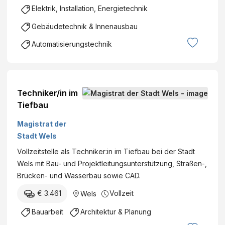
W
Elektrik, Installation, Energietechnik
h
e
n
Gebäudetechnik & Innenausbau
r
i
k
Automatisierungstechnik
k
L
e
a
r
c
F
k
Techniker/in im
a
f
Tiefbau
c
a
i
Magistrat der
b
l
Stadt Wels
r
i
i
Vollzeitstelle als Techniker:in im Tiefbau bei der Stadt
t
k
Wels mit Bau- und Projektleitungsunterstützung, Straßen-,
y
J
Brücken- und Wasserbau sowie CAD.
M
o
a
€ 3.461
Vollzeit
Wels
h
n
a
Bauarbeit
Architektur & Planung
a
n