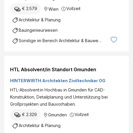
|
€ 2.579
Vollzeit
Wien
d
Architektur & Planung
)
Bauingenieurwesen
Sonstige im Bereich Architektur & Bauwesen
HTL Absolvent/in Standort Gmunden
HINTERWIRTH Architekten Ziviltechniker OG
HTL-Absolvent:in Hochbau in Gmunden für CAD-
Konstruktion, Detailplanung und Unterstützung bei
Großprojekten und Bauvorhaben.
€ 2.329
Vollzeit
Gmunden
Architektur & Planung