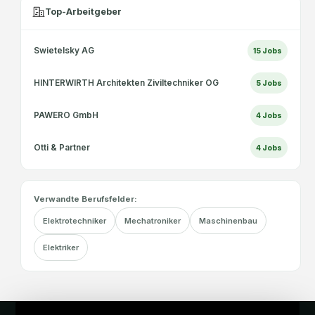
Top-Arbeitgeber
Swietelsky AG
15
Jobs
HINTERWIRTH Architekten Ziviltechniker OG
5
Jobs
PAWERO GmbH
4
Jobs
Otti & Partner
4
Jobs
Verwandte Berufsfelder:
Elektrotechniker
Mechatroniker
Maschinenbau
Elektriker