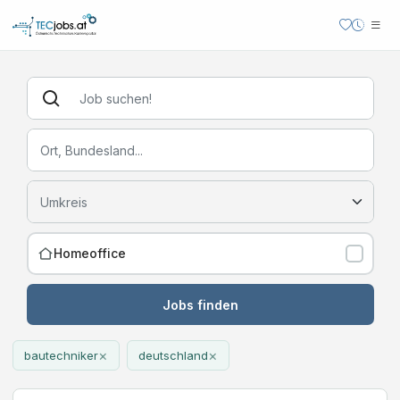
Homeoffice
Jobs finden
×
×
bautechniker
deutschland