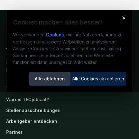
×
Cookies machen alles besser!
Wir verwenden
Cookies
, um Ihre Nutzererfahrung zu
verbessern und unsere Webseiten zu analysieren.
Analyse-Cookies setzen wir nur mit Ihrer Zustimmung
–
Sie können sie jederzeit ablehnen, die Webseite
funktioniert dann uneingeschränkt weiter
Österreichs technisches Karriereportal.
Ein Service der candidatis GmbH.
Alle ablehnen
Alle Cookies akzeptieren
TECjobs.at
Warum
TECjobs.at
?
Stellenausschreibungen
Arbeitgeber entdecken
Partner