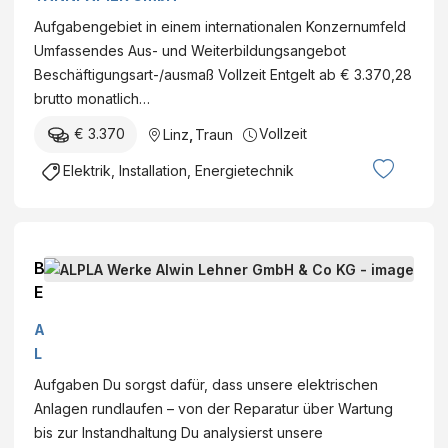
Aufgabengebiet in einem internationalen Konzernumfeld
Umfassendes Aus- und Weiterbildungsangebot
Beschäftigungsart-/ausmaß Vollzeit Entgelt ab € 3.370,28
brutto monatlich…
€ 3.370
Vollzeit
Linz
,
Traun
Elektrik, Installation, Energietechnik
B
E
T
A
R
L
I
P
Aufgaben Du sorgst dafür, dass unsere elektrischen
E
L
Anlagen rundlaufen – von der Reparatur über Wartung
B
A
bis zur Instandhaltung Du analysierst unsere
S