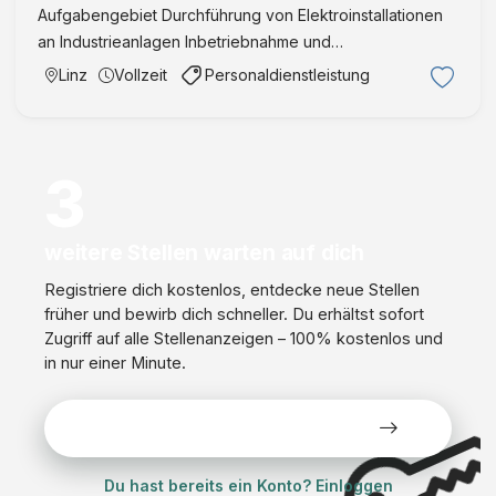
Aufgabengebiet Durchführung von Elektroinstallationen
an Industrieanlagen Inbetriebnahme und
Funktionsprüfung elektrischer Systeme Wartung,
Linz
Vollzeit
Personaldienstleistung
Inspektion und Störungsbehebung im laufenden Betrieb
Dokumentation von Messungen …
3
weitere Stellen warten auf dich
Registriere dich kostenlos, entdecke neue Stellen
früher und bewirb dich schneller. Du erhältst sofort
Zugriff auf alle Stellenanzeigen – 100% kostenlos und
in nur einer Minute.
Alle Stellen kostenlos ansehen
Du hast bereits ein Konto? Einloggen