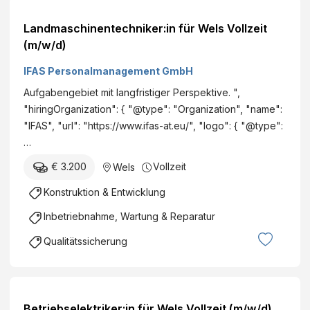
H
N
&
Landmaschinentechniker:in für Wels Vollzeit
A
C
(m/w/d)
B
o
R
IFAS Personalmanagement GmbH
K
Ü
G
Aufgabengebiet mit langfristiger Perspektive. ",
C
"hiringOrganization": { "@type": "Organization", "name":
K
"IFAS", "url": "https://www.ifas-at.eu/", "logo": { "@type":
L
…
M
/
€ 3.200
Vollzeit
Wels
F
Konstruktion & Entwicklung
/
D
Inbetriebnahme, Wartung & Reparatur
Qualitätssicherung
Betriebselektriker:in für Wels Vollzeit (m/w/d)