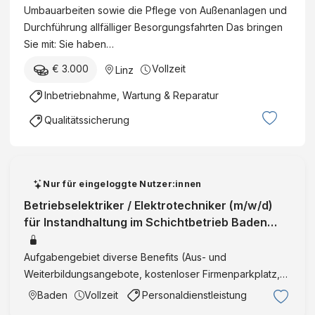
Umbauarbeiten sowie die Pflege von Außenanlagen und
Durchführung allfälliger Besorgungsfahrten Das bringen
Sie mit: Sie haben…
€ 3.000
Vollzeit
Linz
Inbetriebnahme, Wartung & Reparatur
Qualitätssicherung
Nur für eingeloggte Nutzer:innen
Betriebselektriker / Elektrotechniker (m/w/d)
für Instandhaltung im Schichtbetrieb Baden
(Bezirk) | Niederösterreich | V
Aufgabengebiet diverse Benefits (Aus- und
Weiterbildungsangebote, kostenloser Firmenparkplatz,
Mitarbeiterevents uvm.) in der angegebenen Entlohnung
Baden
Vollzeit
Personaldienstleistung
sind noch keine Zulagen für Schichtarbeit,