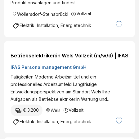
W
Produktionsanlagen und findest…
E
e
L
Vollzeit
Wöllersdorf-Steinabrückl
r
E
k
Elektrik, Installation, Energietechnik
K
e
T
A
R
l
I
w
Betriebselektriker:in Wels Vollzeit (m/w/d) | IFAS
K
i
E
IFAS Personalmanagement GmbH
n
R
L
Tätigkeiten Moderne Arbeitsmittel und ein
-
e
professionelles Arbeitsumfeld Langfristige
W
h
Entwicklungsperspektiven am Standort Wels Ihre
E
n
Aufgaben als Betriebselektriker:in Wartung und…
R
e
K
€ 3.200
Vollzeit
Wels
r
S
G
Elektrik, Installation, Energietechnik
T
m
E
b
I