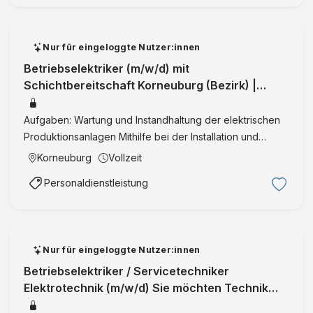
Bereitschaftsdienste usw. en …
Nur für eingeloggte Nutzer:innen
Betriebselektriker (m/w/d) mit
Schichtbereitschaft Korneuburg (Bezirk) |
Niederösterreich | Vollzeit | IntegrationID:361
Aufgaben: Wartung und Instandhaltung der elektrischen
Produktionsanlagen Mithilfe bei der Installation und
Inbetriebnahme von Neuanlagen inkl. Funktions- und
Korneuburg
Vollzeit
Sicherheitsüberprüfung Optimierung und Umbau
Personaldienstleistung
bestehender Anlag …
Nur für eingeloggte Nutzer:innen
Betriebselektriker / Servicetechniker
Elektrotechnik (m/w/d) Sie möchten Technik
nicht nur installieren, sondern zum Lau