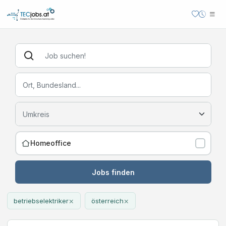
Homeoffice
Jobs finden
×
×
betriebselektriker
österreich