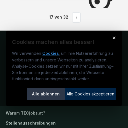
17
von
32
›
×
Cookies machen alles besser!
Wir verwenden
Cookies
, um Ihre Nutzererfahrung zu
verbessern und unsere Webseiten zu analysieren.
Analyse-Cookies setzen wir nur mit Ihrer Zustimmung
–
Sie können sie jederzeit ablehnen, die Webseite
funktioniert dann uneingeschränkt weiter
Österreichs technisches Karriereportal.
Ein Service der candidatis GmbH.
Alle ablehnen
Alle Cookies akzeptieren
TECjobs.at
Warum
TECjobs.at
?
Stellenausschreibungen