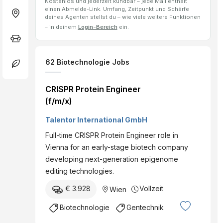
Kostenlos und jederzeit kündbar – jede Mail enthält
einen Abmelde-Link. Umfang, Zeitpunkt und Schärfe
deines Agenten stellst du – wie viele weitere Funktionen
– in deinem
Login-Bereich
ein.
62
Biotechnologie
Jobs
CRISPR Protein Engineer
(f/m/x)
Talentor International GmbH
Full-time CRISPR Protein Engineer role in
Vienna for an early-stage biotech company
developing next-generation epigenome
editing technologies.
€ 3.928
Vollzeit
Wien
Biotechnologie
Gentechnik