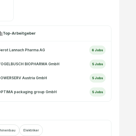
Top-Arbeitgeber
erot Lannach Pharma AG
6
Jobs
VOGELBUSCH BIOPHARMA GmbH
5
Jobs
POWERSERV Austria GmbH
5
Jobs
OPTIMA packaging group GmbH
5
Jobs
hinenbau
Elektriker