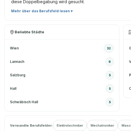
diese Doppelbegabung wird gesucht.
Mehr über das Berufsfeld lesen ▾
Beliebte Städte
Wien
G
32
Lannach
9
Salzburg
5
Hall
5
Schwäbisch Hall
5
Verwandte Berufsfelder:
Elektrotechniker
Mechatroniker
Masc