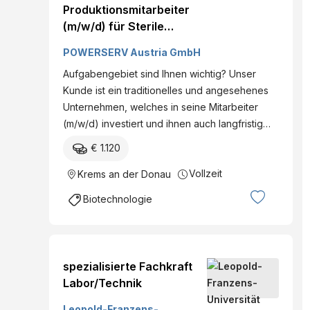
Produktionsmitarbeiter
(m/w/d) für Sterile
Abfüllung und visuelle
POWERSERV Austria GmbH
Kontrolle Krems an der
Aufgabengebiet sind Ihnen wichtig? Unser
Donau Vollzeit
Kunde ist ein traditionelles und angesehenes
Unternehmen, welches in seine Mitarbeiter
(m/w/d) investiert und ihnen auch langfristig…
€ 1.120
Vollzeit
Krems an der Donau
Biotechnologie
spezialisierte Fachkraft
Labor/Technik
Leopold-Franzens-