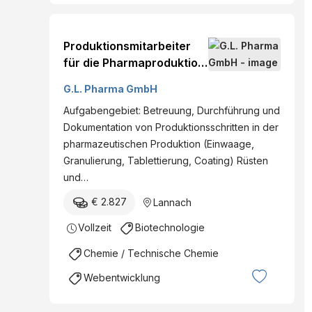
Produktionsmitarbeiter
für die Pharmaproduktion
im Dreischichtbetrieb (m /
G.L. Pharma GmbH
w / d)
Aufgabengebiet: Betreuung, Durchführung und
Dokumentation von Produktionsschritten in der
pharmazeutischen Produktion (Einwaage,
Granulierung, Tablettierung, Coating) Rüsten
und…
€ 2.827
Lannach
Vollzeit
Biotechnologie
Chemie / Technische Chemie
Webentwicklung