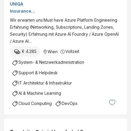
Agentic AI
UNIQA
Platform
Insurance
(w/m/d)
Group AG
Wir erwarten uns:Must have Azure Platform Engineering
Erfahrung (Networking, Subscriptions, Landing Zones,
Security) Erfahrung mit Azure AI Foundry / Azure OpenAI
/ Azure AI…
€ 4.285
Vollzeit
Wien
System- & Netzwerkadministration
Support & Helpdesk
IT Architektur & Infrastruktur
AI & Machine Learning
Cloud Computing
DevOps