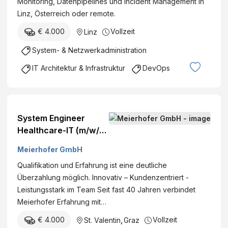
Monitoring, Datenpipelines und Incident Management in
Linz, Österreich oder remote.
€ 4.000
Vollzeit
Linz
System- & Netzwerkadministration
IT Architektur & Infrastruktur
DevOps
System Engineer
Healthcare-IT (m/w/d)
Graz, St. Valentin, HO
Meierhofer GmbH
Österreich Vollzeit
Qualifikation und Erfahrung ist eine deutliche
Festanstellung
Überzahlung möglich. Innovativ – Kundenzentriert -
Leistungsstark im Team Seit fast 40 Jahren verbindet
Meierhofer Erfahrung mit…
€ 4.000
Vollzeit
St. Valentin
,
Graz