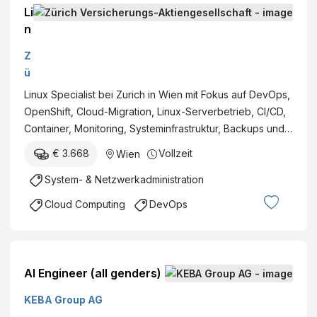
Li
n
u
Z
x
ü
S
ri
Linux Specialist bei Zurich in Wien mit Fokus auf DevOps,
p
c
OpenShift, Cloud-Migration, Linux-Serverbetrieb, CI/CD,
e
h
Container, Monitoring, Systeminfrastruktur, Backups und…
c
V
i
€ 3.668
Vollzeit
Wien
e
a
r
System- & Netzwerkadministration
li
si
s
Cloud Computing
DevOps
c
t
h
(
e
m
r
e
AI Engineer (all genders)
u
n
n
s
KEBA Group AG
g