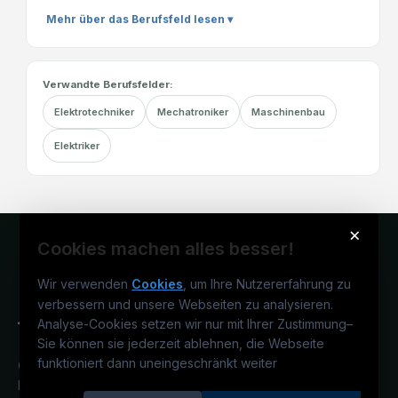
Mehr über das Berufsfeld lesen ▾
Verwandte Berufsfelder:
Elektrotechniker
Mechatroniker
Maschinenbau
Elektriker
×
Cookies machen alles besser!
Wir verwenden
Cookies
, um Ihre Nutzererfahrung zu
verbessern und unsere Webseiten zu analysieren.
Analyse-Cookies setzen wir nur mit Ihrer Zustimmung
–
Sie können sie jederzeit ablehnen, die Webseite
funktioniert dann uneingeschränkt weiter
Österreichs technisches Karriereportal.
Ein Service der candidatis GmbH.