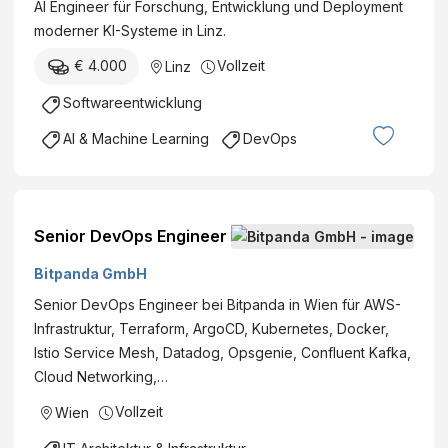
c
AI Engineer für Forschung, Entwicklung und Deployment
s
h
moderner KI-Systeme in Linz.
-
*
A
€ 4.000
Vollzeit
Linz
)
k
–
Softwareentwicklung
ti
V
e
AI & Machine Learning
DevOps
Z
n
/
g
3
e
8
s
Senior DevOps Engineer
,
el
5
Bitpanda GmbH
ls
S
c
Senior DevOps Engineer bei Bitpanda in Wien für AWS-
t
h
Infrastruktur, Terraform, ArgoCD, Kubernetes, Docker,
d
a
Istio Service Mesh, Datadog, Opsgenie, Confluent Kafka,
.
ft
Cloud Networking,…
Vollzeit
Wien