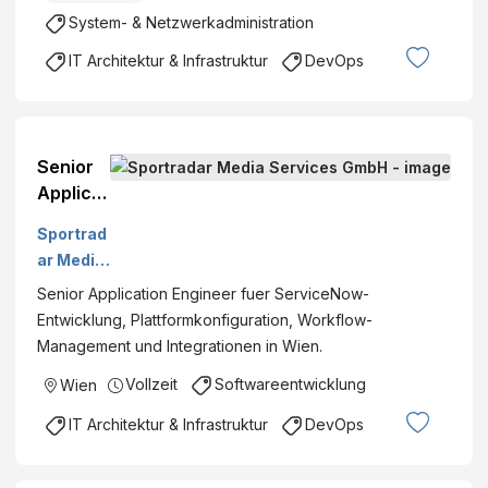
System- & Netzwerkadministration
IT Architektur & Infrastruktur
DevOps
Senior
Applicat
ion
Sportrad
Enginee
ar Media
r [m/f/d]
Services
Senior Application Engineer fuer ServiceNow-
GmbH
Entwicklung, Plattformkonfiguration, Workflow-
Management und Integrationen in Wien.
Vollzeit
Softwareentwicklung
Wien
IT Architektur & Infrastruktur
DevOps