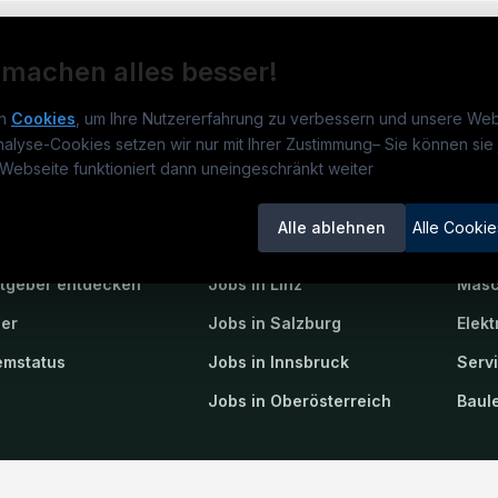
 machen alles besser!
n
Cookies
, um Ihre Nutzererfahrung zu verbessern und unsere Web
nalyse-Cookies setzen wir nur mit Ihrer Zustimmung
–
Sie können sie 
obs.at
Jobs
Beli
Webseite funktioniert dann uneingeschränkt weiter
um
TECjobs.at
?
Jobs in Wien
Elekt
Alle ablehnen
Alle Cookie
lenausschreibungen
Jobs in Graz
Mech
itgeber entdecken
Jobs in Linz
Masc
ner
Jobs in Salzburg
Elekt
emstatus
Jobs in Innsbruck
Serv
Jobs in Oberösterreich
Baule