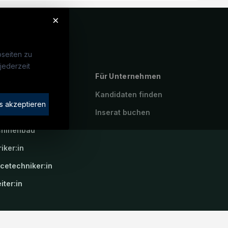
×
seiten zu
jederzeit
ebte Suchen
Für Unternehmen
rotechniker:in
Kandidaten finden
s akzeptieren
atroniker:in
Inserat buchen
hinenbau
riker:in
icetechniker:in
iter:in