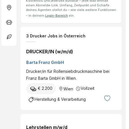
Kostenlos und jederzeit kündbar – jede Mail enthält
einen Abmelde-Link. Umfang, Zeitpunkt und Schärfe
deines Agenten stellst du – wie viele weitere Funktionen
– in deinem
Login-Bereich
ein.
3
Drucker
Jobs
in Österreich
DRUCKER/IN (w/m/d)
Barta Franz GmbH
Drucker/in für Rollensiebdruckmaschine bei
Franz Barta GmbH in Wien.
€ 2.200
Vollzeit
Wien
Herstellung & Verarbeitung
Lehrstellen m/w/d