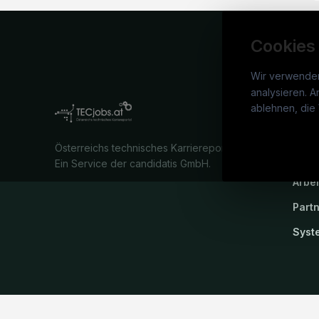
Cookies
Wir verwende
analysieren. A
TECj
ablehnen, die 
War
Österreichs technisches Karriereportal.
Stel
Ein Service der candidatis GmbH.
Arbe
Part
Syst