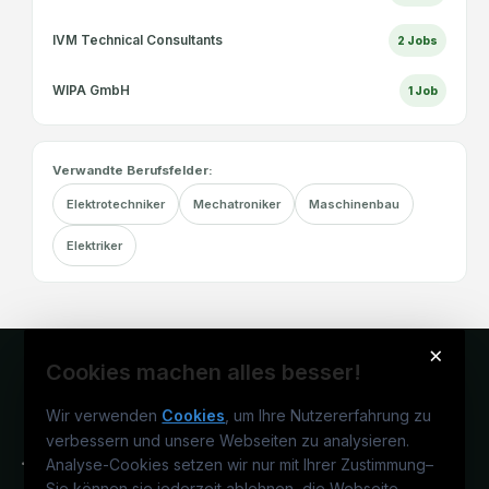
IVM Technical Consultants
2
Jobs
WIPA GmbH
1
Job
Verwandte Berufsfelder:
Elektrotechniker
Mechatroniker
Maschinenbau
Elektriker
×
Cookies machen alles besser!
Wir verwenden
Cookies
, um Ihre Nutzererfahrung zu
verbessern und unsere Webseiten zu analysieren.
Analyse-Cookies setzen wir nur mit Ihrer Zustimmung
–
Sie können sie jederzeit ablehnen, die Webseite