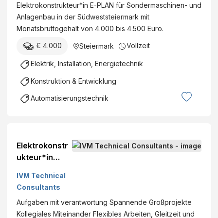
Elektrokonstrukteur*in E-PLAN für Sondermaschinen- und
Anlagenbau in der Südweststeiermark mit
Monatsbruttogehalt von 4.000 bis 4.500 Euro.
€ 4.000
Vollzeit
Steiermark
Elektrik, Installation, Energietechnik
Konstruktion & Entwicklung
Automatisierungstechnik
Elektrokonstr
ukteur*in
(m/w/d)
IVM Technical
Schaltanlage
Consultants
n |
Aufgaben mit verantwortung Spannende Großprojekte
Verteilertech
Kollegiales Miteinander Flexibles Arbeiten, Gleitzeit und
nik | AutoCAD