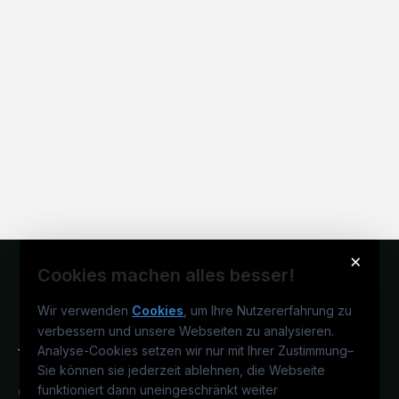
×
Cookies machen alles besser!
Wir verwenden
Cookies
, um Ihre Nutzererfahrung zu
verbessern und unsere Webseiten zu analysieren.
Analyse-Cookies setzen wir nur mit Ihrer Zustimmung
–
Sie können sie jederzeit ablehnen, die Webseite
funktioniert dann uneingeschränkt weiter
Österreichs technisches Karriereportal.