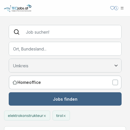
Homeoffice
Jobs finden
×
×
elektrokonstrukteur
tirol