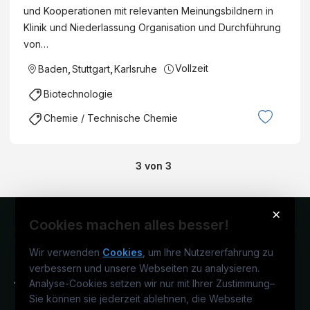
und Kooperationen mit relevanten Meinungsbildnern in
Klinik und Niederlassung Organisation und Durchführung
von…
Vollzeit
Baden
,
Stuttgart
,
Karlsruhe
Biotechnologie
Chemie / Technische Chemie
3
von
3
×
Cookies machen alles besser!
Wir verwenden
Cookies
, um Ihre Nutzererfahrung zu
verbessern und unsere Webseiten zu analysieren.
Analyse-Cookies setzen wir nur mit Ihrer Zustimmung
–
Sie können sie jederzeit ablehnen, die Webseite