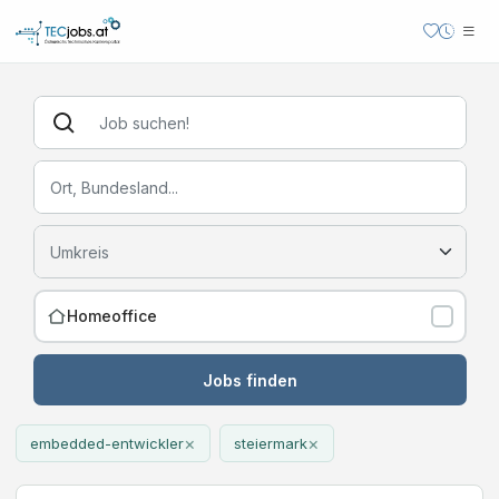
Homeoffice
Jobs finden
×
×
embedded-entwickler
steiermark