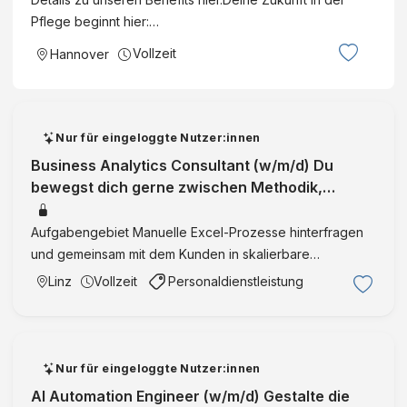
Pflege beginnt hier:…
Vollzeit
Hannover
Nur für eingeloggte Nutzer:innen
Business Analytics Consultant (w/m/d) Du
bewegst dich gerne zwischen Methodik,
Software und Kundenberatung Wien, Linz, W
Aufgabengebiet Manuelle Excel-Prozesse hinterfragen
und gemeinsam mit dem Kunden in skalierbare
Softwarelösungen überführen Unterstützung von Kunden
Linz
Vollzeit
Personaldienstleistung
bei Fragestellungen wie: Welche Auswirkungen hat eine
Investition? Welc …
Nur für eingeloggte Nutzer:innen
AI Automation Engineer (w/m/d) Gestalte die