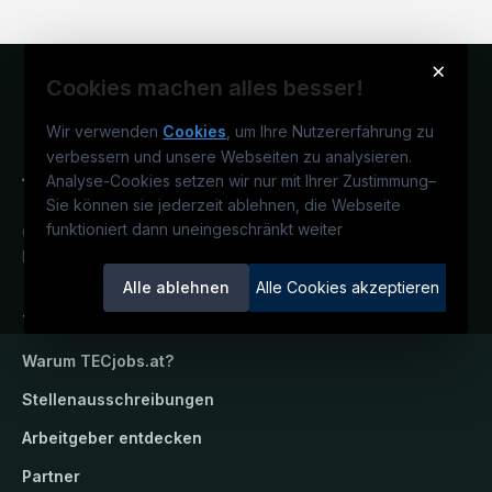
×
Cookies machen alles besser!
Wir verwenden
Cookies
, um Ihre Nutzererfahrung zu
verbessern und unsere Webseiten zu analysieren.
Analyse-Cookies setzen wir nur mit Ihrer Zustimmung
–
Sie können sie jederzeit ablehnen, die Webseite
funktioniert dann uneingeschränkt weiter
Österreichs technisches Karriereportal.
Ein Service der candidatis GmbH.
Alle ablehnen
Alle Cookies akzeptieren
TECjobs.at
Warum
TECjobs.at
?
Stellenausschreibungen
Arbeitgeber entdecken
Partner