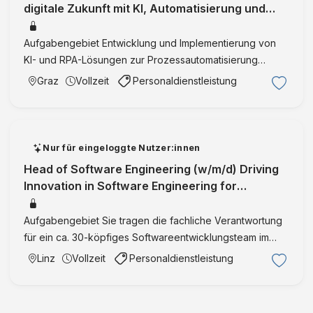
digitale Zukunft mit KI, Automatisierung und
smarten Prozessen. Graz-Umgebun
Aufgabengebiet Entwicklung und Implementierung von
KI- und RPA-Lösungen zur Prozessautomatisierung
Aufbau von Data Pipelines sowie Entwicklung von
Graz
Vollzeit
Personaldienstleistung
Dashboards und Benutzeroberflächen Analyse und
Spezifikation fachlicher A …
Nur für eingeloggte Nutzer:innen
Head of Software Engineering (w/m/d) Driving
Innovation in Software Engineering for
Automated Logistics Solutions Linz M
Aufgabengebiet Sie tragen die fachliche Verantwortung
für ein ca. 30-köpfiges Softwareentwicklungsteam im
Umfeld moderne Softwareplattformen für
Linz
Vollzeit
Personaldienstleistung
Logistikautomation Sie arbeiten aktiv an der Ausarbeitung
und Umsetzung von …