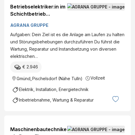
Betriebselektriker:in im
Schichtbetrieb
DatumFirma: AGRANA
AGRANA GRUPPE
Stärke GmbH - Werk
Aufgaben: Dein Ziel ist es die Anlage am Laufen zu halten
Pischelsdorf Standort:
und Störungsbehebungen durchzuführen Du führst die
Industriegelände, 3435
Wartung, Reparatur und Instandsetzung von diversen
Pischelsdorf,
elektrischen…
Österreich Kategorie:
Instandhaltung
€ 2.946
Vollzeit
Gmünd
,
Pischelsdorf (Nähe Tulln)
Elektrik, Installation, Energietechnik
Inbetriebnahme, Wartung & Reparatur
Maschinenbautechnike