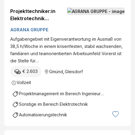
Projekttechniker:in
Elektrotechnik
DatumFirma: AGRANA
AGRANA GRUPPE
Stärke GmbH - Werk
Aufgabengebiet mit Eigenverantwortung im Ausmaß von
Gmünd Standort:
38,5 h/Woche in einem krisenfesten, stabil wachsenden,
ConrathstraßeGmünd,
familiären und teamorientierten Arbeitsumfeld Vorerst ist
Österreich Kategorie:
die Stelle für…
Instandhaltung
€ 2.603
Gmünd
,
Gleisdorf
Vollzeit
Projektmanagement im Bereich Ingenieurswesen
Sonstige im Bereich Elektrotechnik
Automatisierungstechnik