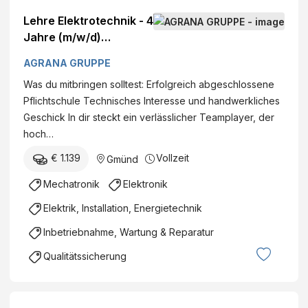
Lehre Elektrotechnik - 4
Jahre (m/w/d)
DatumFirma: AGRANA
AGRANA GRUPPE
Stärke GmbH - Werk
Was du mitbringen solltest: Erfolgreich abgeschlossene
Gmünd Standort:
Pflichtschule Technisches Interesse und handwerkliches
ConrathstraßeGmünd,
Geschick In dir steckt ein verlässlicher Teamplayer, der
Österreich Kategorie:
hoch…
Instandhaltung
€ 1.139
Vollzeit
Gmünd
Mechatronik
Elektronik
Elektrik, Installation, Energietechnik
Inbetriebnahme, Wartung & Reparatur
Qualitätssicherung