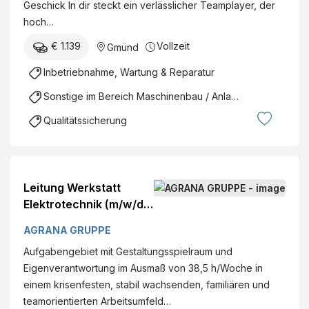
Geschick In dir steckt ein verlässlicher Teamplayer, der
Österreich Kategorie:
hoch…
Instandhaltung
€ 1.139
Vollzeit
Gmünd
Inbetriebnahme, Wartung & Reparatur
Sonstige im Bereich Maschinenbau / Anlagenbau
Qualitätssicherung
Leitung Werkstatt
Elektrotechnik (m/w/d)
DatumFirma: AGRANA
AGRANA GRUPPE
Stärke GmbH - Werk
Aufgabengebiet mit Gestaltungsspielraum und
Gmünd Standort:
Eigenverantwortung im Ausmaß von 38,5 h/Woche in
ConrathstraßeGmünd,
einem krisenfesten, stabil wachsenden, familiären und
Österreich Kategorie:
teamorientierten Arbeitsumfeld…
Instandhaltung