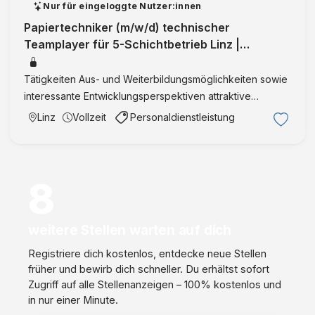
Nur für eingeloggte Nutzer:innen
Papiertechniker (m/w/d) technischer
Teamplayer für 5-Schichtbetrieb Linz |
Oberösterreich | Vollzeit | IntegrationID:360
Tätigkeiten Aus- und Weiterbildungsmöglichkeiten sowie
interessante Entwicklungsperspektiven attraktive
Sozialleistungen bewährtes 5-Schichtmodell (36
Linz
Vollzeit
Personaldienstleistung
Wochenstunden) attraktive Entlohnung mit deutlicher
Erhöhung nach Ein …
8
weitere Stellen warten auf dich
Registriere dich kostenlos, entdecke neue Stellen
früher und bewirb dich schneller. Du erhältst sofort
Zugriff auf alle Stellenanzeigen – 100% kostenlos und
in nur einer Minute.