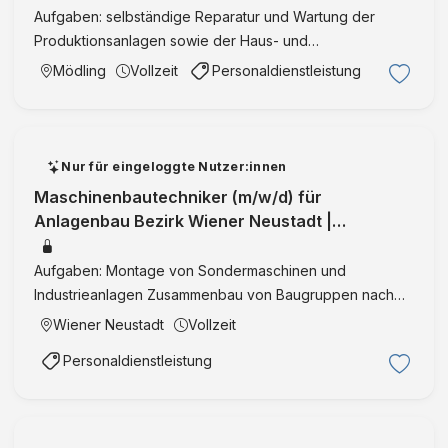
Aufgaben: selbständige Reparatur und Wartung der
Produktionsanlagen sowie der Haus- und
Betriebstechnik Störungsbehebungen und Fehlersuche
Mödling
Vollzeit
Personaldienstleistung
an den vorhandenen Maschinen Einstellarbeiten an den
vorhandenen Maschinen Bestel …
Nur für eingeloggte Nutzer:innen
Maschinenbautechniker (m/w/d) für
Anlagenbau Bezirk Wiener Neustadt |
Niederösterreich | VollzeitID:36237
Aufgaben: Montage von Sondermaschinen und
Industrieanlagen Zusammenbau von Baugruppen nach
technischen Zeichnungen Unterstützung bei
Wiener Neustadt
Vollzeit
Inbetriebnahmen und Anlagenübergaben
Personaldienstleistung
Zusammenarbeit mit Projektleitung und Konstruktion …