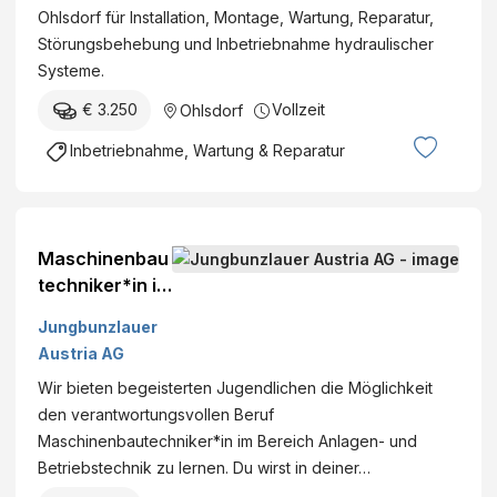
Ohlsdorf für Installation, Montage, Wartung, Reparatur,
Störungsbehebung und Inbetriebnahme hydraulischer
Systeme.
€ 3.250
Vollzeit
Ohlsdorf
Inbetriebnahme, Wartung & Reparatur
Maschinenbau
techniker*in im
Bereich
Jungbunzlauer
Anlagen- und
Austria AG
Betriebstechni
Wir bieten begeisterten Jugendlichen die Möglichkeit
k
den verantwortungsvollen Beruf
Maschinenbautechniker*in im Bereich Anlagen- und
Betriebstechnik zu lernen. Du wirst in deiner…