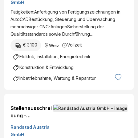
GmbH
Aktivteilmontage
Tätigkeiten:Anfertigung von Fertigungszeichnungen in
(m/w/d) in Weiz
AutoCADBestückung, Steuerung und Überwachung
mehrachsiger CNC-AnlagenSicherstellung der
Qualitätsstandards sowie Durchführung…
€ 3.100
Vollzeit
Weiz
Elektrik, Installation, Energietechnik
Konstruktion & Entwicklung
Inbetriebnahme, Wartung & Reparatur
Stellenausschrei
bung -
Maschinen- und
Randstad Austria
Anlagenführer
GmbH
(m/w/d) in Weiz