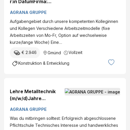
r:in DatumFirma:
AGRANA Stärke GmbH -
AGRANA GRUPPE
Werk Gmünd Standort:
Aufgabengebiet durch unsere kompetenten Kolleginnen
ConrathstraßeGmünd,
und Kollegen Verschiedene Arbeitszeitmodelle (fixe
Österreich Kategorie:
Arbeitszeiten von Mo-Fr, Option auf wechselweise
Instandhaltung
kurze/lange Woche) Eine…
€ 2.946
Vollzeit
Gmünd
Konstruktion & Entwicklung
Lehre Metalltechnik
(m/w/d)Jahre
DatumFirma: AGRANA
AGRANA GRUPPE
Stärke GmbH - Werk
Was du mitbringen solltest: Erfolgreich abgeschlossene
Gmünd Standort:
Pflichtschule Technisches Interesse und handwerkliches
ConrathstraßeGmünd,