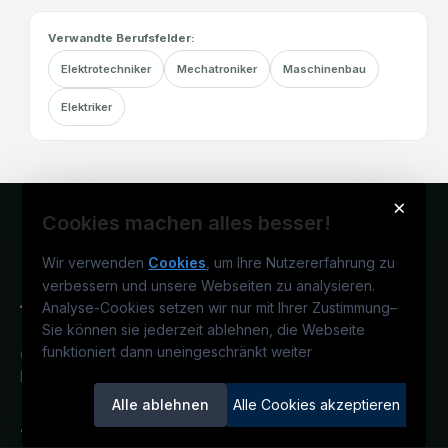
Verwandte Berufsfelder:
Elektrotechniker
Mechatroniker
Maschinenbau
Elektriker
×
Cookies machen alles besser!
Wir verwenden
Cookies
, um Ihre Nutzererfahrung zu
verbessern und unsere Webseiten zu analysieren.
Analyse-Cookies setzen wir nur mit Ihrer Zustimmung
–
Sie können sie jederzeit ablehnen, die Webseite
funktioniert dann uneingeschränkt weiter
Österreichs technisches Karriereportal.
Ein Service der candidatis GmbH.
Alle ablehnen
Alle Cookies akzeptieren
TECjobs.at