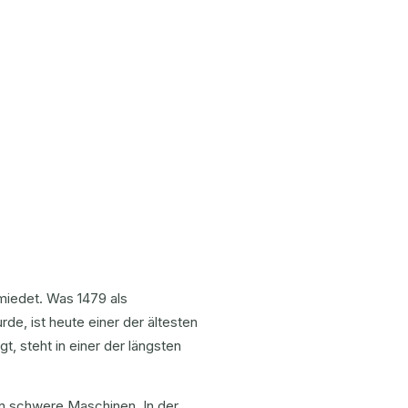
miedet. Was 1479 als
e, ist heute einer der ältesten
t, steht in einer der längsten
n schwere Maschinen. In der