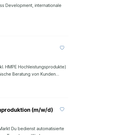
ess Development, internationale
nkl. HMPE Hochleistungsprodukte)
nische Beratung von Kunden
wicklung des Produktportfolios
rentwicklung des
vergleichbare Qualifikation durch
nischen) Produktmanagement,
enproduktion (m/w/d)
 strukturierte Arbeitsweise und
t und Reisebereitschaft ...
Markt Du bedienst automatisierte