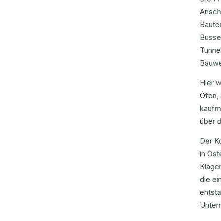
Anschl
Baute
Busse 
Tunne
Bauwe
Hier w
Öfen,
kaufmä
über d
Der K
in Öst
Klagen
die e
entst
Unter