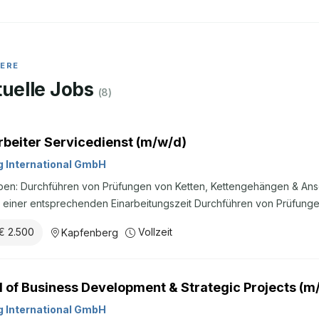
IERE
uelle Jobs
(
8
)
rbeiter Servicedienst (m/w/d)
 International GmbH
en: Durchführen von Prüfungen von Ketten, Kettengehängen & Ansc
 einer entsprechenden Einarbeitungszeit Durchführen von Prüfunge
erer Fertigung in Kapfenberg Bedienen der Zugprüfmaschinen Erstel
€ 2.500
Vollzeit
Kapfenberg
ln Erfahrungen unserer Produktanwender und relevante Marktinfor
gskraft weiter Profil: Technisches Interesse – Sie möchten mehr ü
agmittel lernen Abgeschlossene technische oder handwerkliche Ausb
 of Business Development & Strategic Projects (m
uss Reisebereitschaft innerhalb Österreichs – Sie sind gemeinsam m
,5 bis 3 Wochen pro Monat von Montag bis Freitag bei unseren Kund:
 International GmbH