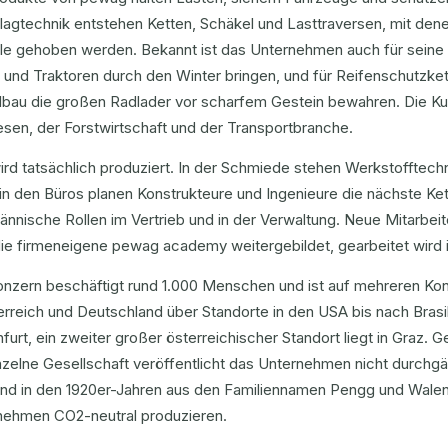
agtechnik entstehen Ketten, Schäkel und Lasttraversen, mit dene
ile gehoben werden. Bekannt ist das Unternehmen auch für seine
und Traktoren durch den Winter bringen, und für Reifenschutzket
lbau die großen Radlader vor scharfem Gestein bewahren. Die
sen, der Forstwirtschaft und der Transportbranche.
ird tatsächlich produziert. In der Schmiede stehen Werkstofftech
 in den Büros planen Konstrukteure und Ingenieure die nächste 
nnische Rollen im Vertrieb und in der Verwaltung. Neue Mitarbei
ie firmeneigene pewag academy weitergebildet, gearbeitet wird i
onzern beschäftigt rund 1.000 Menschen und ist auf mehreren Kon
erreich und Deutschland über Standorte in den USA bis nach Brasili
furt, ein zweiter großer österreichischer Standort liegt in Graz. 
inzelne Gesellschaft veröffentlicht das Unternehmen nicht durch
and in den 1920er-Jahren aus den Familiennamen Pengg und Walent
nehmen CO2-neutral produzieren.