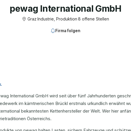
pewag International GmbH
Graz
·
Industrie, Produktion
·
8 offene Stellen
Firma folgen
L
ewag International GmbH wird seit über fünf Jahrhunderten gesch
dewerk im kärntnerischen Brückl erstmals urkundlich erwähnt wurd
ternational bekanntesten Kettenhersteller der Welt. Wer hier anfäng
rietraditionen Österreichs.
rodukte von pewag halten Lasten, sichern Fahrzeuge und schütze