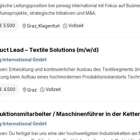
gische Leitungsposition bei pewag international mit Fokus auf Busin
umsprojekte, strategische Initiativen und M&A.
€ 5.500
Vollzeit
Graz
,
Klagenfurt
uct Lead – Textile Solutions (m/w/d)
 International GmbH
en: Entwicklung und kontinuierlicher Ausbau des Textilsegments (i
rkung beim Aufbau eines hochmodernen Produktionsstandorts Tech
Unterstützung von Vertrieb und Key Account Management Weiterent
€ 4.500
Vollzeit
Graz
entifikation neuer Anwendungsfelder Aufbau, Steuerung und Weite
antennetzwerks Profil: Technische Ausbildung (FH/Universität) oder 
nte Berufserfahrung Mindestens 5 Jahre Berufserfahrung im (tech
uktionsmitarbeiter / Maschinenführer in der Kett
eb oder vergleichbaren Funktionen Ausgeprägte Eigenverantwortung,
on-Mentalität Hohe Kunden- und Serviceorientierung Hohe Flexibilitä
 International GmbH
en: Du fertigst bei uns eine der hochwertigsten Industrieketten am 