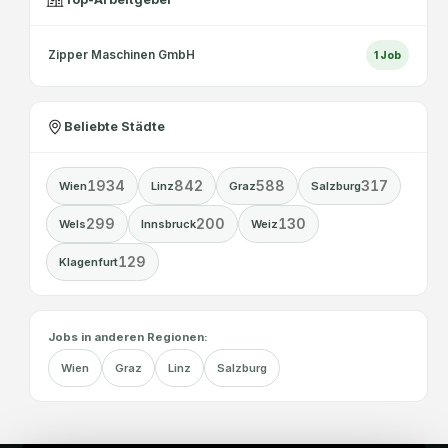
Zipper Maschinen GmbH
1
Job
Beliebte Städte
1934
842
588
317
Wien
Linz
Graz
Salzburg
299
200
130
Wels
Innsbruck
Weiz
129
Klagenfurt
Jobs in anderen Regionen:
Wien
Graz
Linz
Salzburg