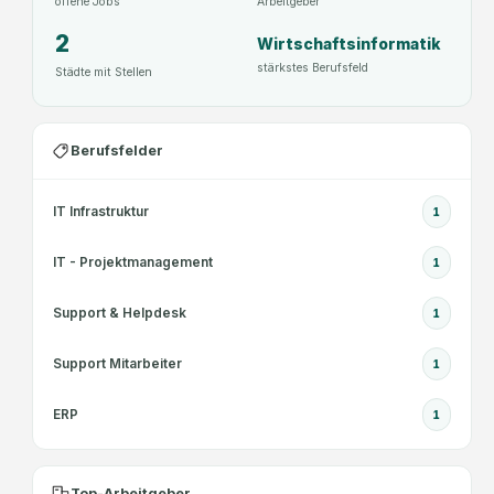
offene Jobs
Arbeitgeber
2
Wirtschaftsinformatik
stärkstes Berufsfeld
Städte mit Stellen
Berufsfelder
IT Infrastruktur
1
IT - Projektmanagement
1
Support & Helpdesk
1
Support Mitarbeiter
1
ERP
1
Top-Arbeitgeber