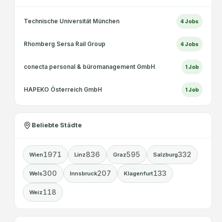
Technische Universität München
4
Jobs
Rhomberg Sersa Rail Group
4
Jobs
conecta personal & büromanagement GmbH
1
Job
HAPEKO Österreich GmbH
1
Job
Beliebte Städte
1971
836
595
332
Wien
Linz
Graz
Salzburg
300
207
133
Wels
Innsbruck
Klagenfurt
118
Weiz