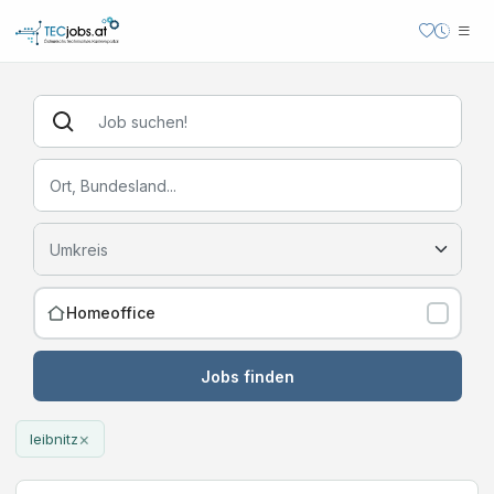
Homeoffice
Jobs finden
×
leibnitz