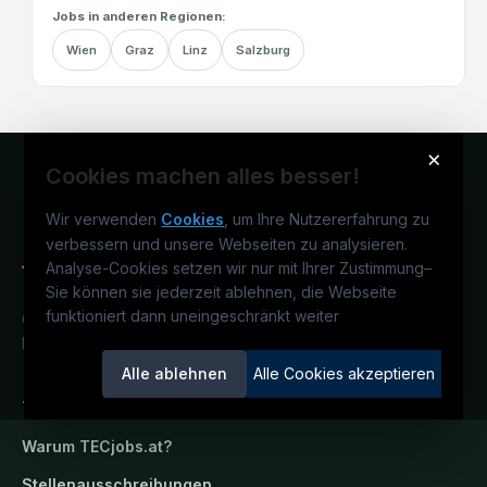
Jobs in anderen Regionen:
Wien
Graz
Linz
Salzburg
×
Cookies machen alles besser!
Wir verwenden
Cookies
, um Ihre Nutzererfahrung zu
verbessern und unsere Webseiten zu analysieren.
Analyse-Cookies setzen wir nur mit Ihrer Zustimmung
–
Sie können sie jederzeit ablehnen, die Webseite
funktioniert dann uneingeschränkt weiter
Österreichs technisches Karriereportal.
Ein Service der candidatis GmbH.
Alle ablehnen
Alle Cookies akzeptieren
TECjobs.at
Warum
TECjobs.at
?
Stellenausschreibungen