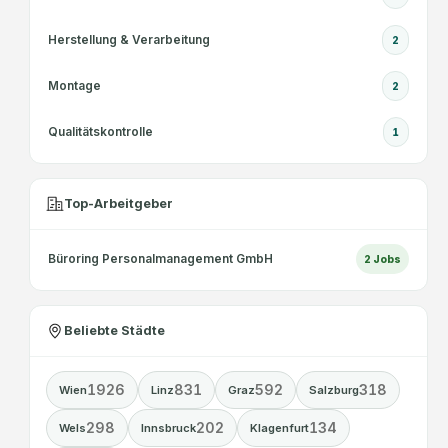
Herstellung & Verarbeitung
2
Montage
2
Qualitätskontrolle
1
Top-Arbeitgeber
Büroring Personalmanagement GmbH
2
Jobs
Beliebte Städte
1926
831
592
318
Wien
Linz
Graz
Salzburg
298
202
134
Wels
Innsbruck
Klagenfurt