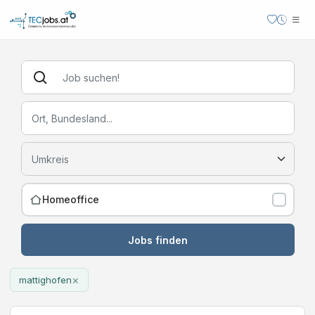
Homeoffice
Jobs finden
×
mattighofen