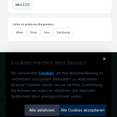
130
Weiz
Jobs in anderen Regionen:
Wien
Graz
Linz
Salzburg
×
Cookies machen alles besser!
Wir verwenden
Cookies
, um Ihre Nutzererfahrung zu
verbessern und unsere Webseiten zu analysieren.
Analyse-Cookies setzen wir nur mit Ihrer Zustimmung
–
Sie können sie jederzeit ablehnen, die Webseite
funktioniert dann uneingeschränkt weiter
Österreichs technisches Karriereportal.
Ein Service der candidatis GmbH.
Alle ablehnen
Alle Cookies akzeptieren