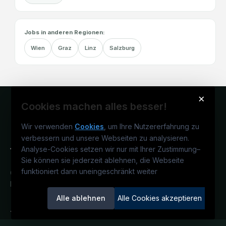
Jobs in anderen Regionen:
Wien
Graz
Linz
Salzburg
×
Cookies machen alles besser!
Wir verwenden
Cookies
, um Ihre Nutzererfahrung zu
verbessern und unsere Webseiten zu analysieren.
Analyse-Cookies setzen wir nur mit Ihrer Zustimmung
–
Sie können sie jederzeit ablehnen, die Webseite
funktioniert dann uneingeschränkt weiter
Österreichs technisches Karriereportal.
Ein Service der candidatis GmbH.
Alle ablehnen
Alle Cookies akzeptieren
TECjobs.at