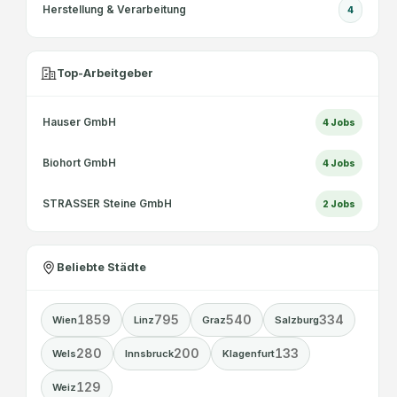
Herstellung & Verarbeitung
4
Top-Arbeitgeber
Hauser GmbH
4
Jobs
Biohort GmbH
4
Jobs
STRASSER Steine GmbH
2
Jobs
Beliebte Städte
1859
795
540
334
Wien
Linz
Graz
Salzburg
280
200
133
Wels
Innsbruck
Klagenfurt
129
Weiz