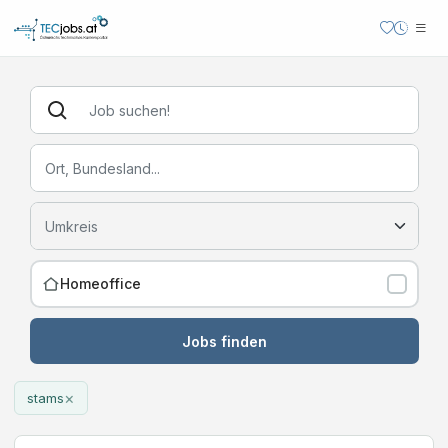
Homeoffice
Jobs finden
×
stams