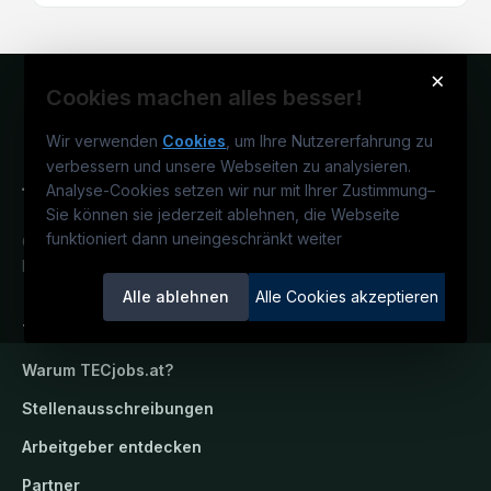
×
Cookies machen alles besser!
Wir verwenden
Cookies
, um Ihre Nutzererfahrung zu
verbessern und unsere Webseiten zu analysieren.
Analyse-Cookies setzen wir nur mit Ihrer Zustimmung
–
Sie können sie jederzeit ablehnen, die Webseite
funktioniert dann uneingeschränkt weiter
Österreichs technisches Karriereportal.
Ein Service der candidatis GmbH.
Alle ablehnen
Alle Cookies akzeptieren
TECjobs.at
Warum
TECjobs.at
?
Stellenausschreibungen
Arbeitgeber entdecken
Partner