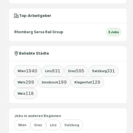
Top-Arbeitgeber
Rhomberg Sersa Rail Group
3
Jobs
Beliebte Städte
1940
831
595
331
Wien
Linz
Graz
Salzburg
299
199
129
Wels
Innsbruck
Klagenfurt
118
Weiz
Jobs in anderen Regionen:
Wien
Graz
Linz
Salzburg