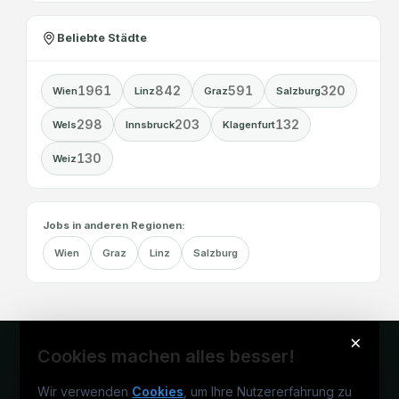
Beliebte Städte
1961
842
591
320
Wien
Linz
Graz
Salzburg
298
203
132
Wels
Innsbruck
Klagenfurt
130
Weiz
Jobs in anderen Regionen:
Wien
Graz
Linz
Salzburg
×
Cookies machen alles besser!
Wir verwenden
Cookies
, um Ihre Nutzererfahrung zu