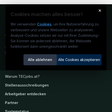
×
Cookies machen alles besser!
Wir verwenden
Cookies
, um Ihre Nutzererfahrung zu
verbessern und unsere Webseiten zu analysieren.
Analyse-Cookies setzen wir nur mit Ihrer Zustimmung
–
Sie können sie jederzeit ablehnen, die Webseite
funktioniert dann uneingeschränkt weiter
Österreichs technisches Karriereportal.
Ein Service der candidatis GmbH.
Alle ablehnen
Alle Cookies akzeptieren
TECjobs.at
Warum
TECjobs.at
?
Stellenausschreibungen
Arbeitgeber entdecken
Partner
Systemstatus