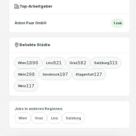
Top-Arbeitgeber
Anton Paar GmbH
1
Job
Beliebte Städte
1896
821
582
313
Wien
Linz
Graz
Salzburg
298
197
127
Wels
Innsbruck
Klagenfurt
117
Weiz
Jobs in anderen Regionen:
Wien
Graz
Linz
Salzburg