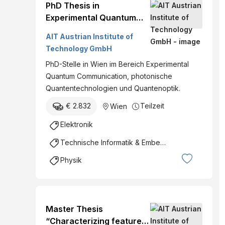
PhD Thesis in
Experimental Quantum
Communication
AIT Austrian Institute of
Technology GmbH
PhD-Stelle in Wien im Bereich Experimental
Quantum Communication, photonische
Quantentechnologien und Quantenoptik.
€ 2.832
Teilzeit
Wien
Elektronik
Technische Informatik & Embedded Systems
Physik
Master Thesis
“Characterizing features