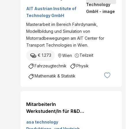
of Driving Dynamics on a
AIT Austrian Institute of
Motorcycle Probe
Technology GmbH
Vehicle”
Masterarbeit im Bereich Fahrdynamik,
Modellbildung und Simulation von
Motorradbewegungen am AIT Center for
Transport Technologies in Wien.
€ 1.273
Teilzeit
Wien
Fahrzeugtechnik
Physik
Mathematik & Statistik
MitarbeiterIn
Werkstudent/In für R&D
(m/w/d) - asa
asa technology
Produktions- und Vertriebs