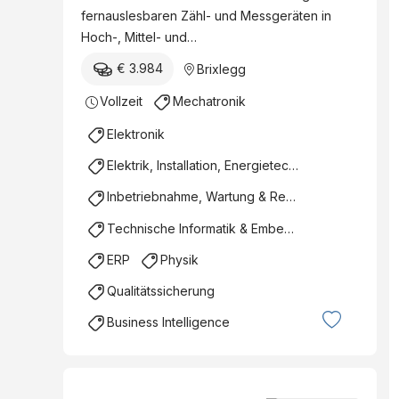
fernauslesbaren Zähl- und Messgeräten in
Hoch-, Mittel- und…
€ 3.984
Brixlegg
Vollzeit
Mechatronik
Elektronik
Elektrik, Installation, Energietechnik
Inbetriebnahme, Wartung & Reparatur
Technische Informatik & Embedded Systems
ERP
Physik
Qualitätssicherung
Business Intelligence