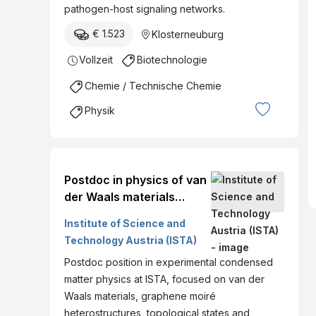
pathogen-host signaling networks.
€ 1.523
Klosterneuburg
Vollzeit
Biotechnologie
Chemie / Technische Chemie
Physik
Postdoc in physics of van
der Waals materials
(Polshyn Group)
Institute of Science and
Technology Austria (ISTA)
Postdoc position in experimental condensed
matter physics at ISTA, focused on van der
Waals materials, graphene moiré
heterostructures, topological states and