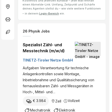
Kostenlos und jederzeit kündbar – jede Mail enthält
einen Abmelde-Link. Umfang, Zeitpunkt und Schärfe
deines Agenten stellst du – wie viele weitere Funktionen
– in deinem
Login-Bereich
ein.
26
Physik
Jobs
Spezialist Zähl- und
Messtechnik (m/w/d)
TINETZ-Tiroler Netze GmbH
Aufgaben Verantwortung für technische
Anlagenkontrollen sowie Montage,
Inbetriebnahme und Qualitätssicherung von
fernauslesbaren Zähl- und Messgeräten in
Hoch-, Mittel- und…
€ 3.984
Vollzeit
Zell
Mechatronik
Elektronik