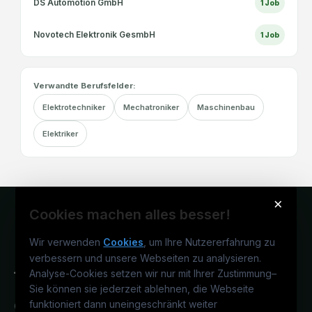
DS Automotion GmbH
1
Job
Novotech Elektronik GesmbH
1
Job
Verwandte Berufsfelder:
Elektrotechniker
Mechatroniker
Maschinenbau
Elektriker
×
Cookies machen alles besser!
Wir verwenden
Cookies
, um Ihre Nutzererfahrung zu
verbessern und unsere Webseiten zu analysieren.
Analyse-Cookies setzen wir nur mit Ihrer Zustimmung
–
Sie können sie jederzeit ablehnen, die Webseite
funktioniert dann uneingeschränkt weiter
Österreichs technisches Karriereportal.