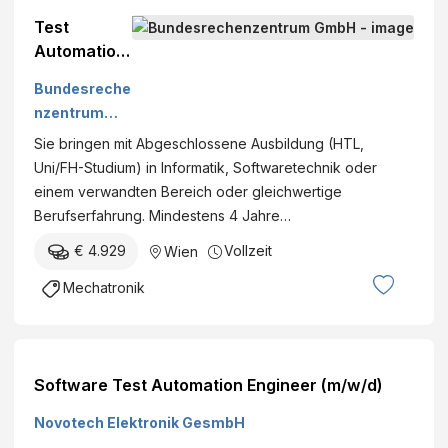
Test
Automation
Engineer
Bundesreche
(w/m/d)
nzentrum
Professiona
GmbH
Sie bringen mit Abgeschlossene Ausbildung (HTL,
l
Uni/FH-Studium) in Informatik, Softwaretechnik oder
einem verwandten Bereich oder gleichwertige
Berufserfahrung. Mindestens 4 Jahre…
€ 4.929
Vollzeit
Wien
Mechatronik
Software Test Automation Engineer (m/w/d)
Novotech Elektronik GesmbH