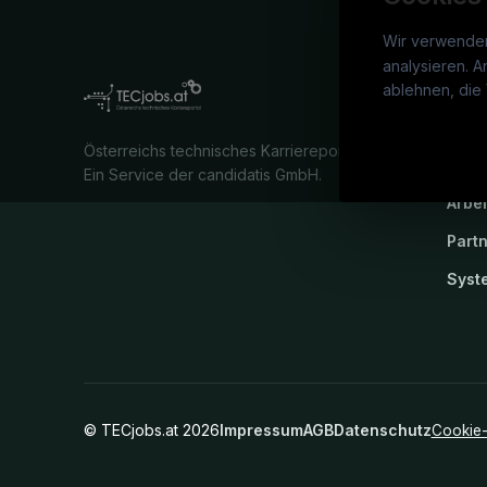
Wir verwende
analysieren. A
TECj
ablehnen, die 
War
Österreichs technisches Karriereportal.
Stel
Ein Service der candidatis GmbH.
Arbe
Part
Syst
©
TECjobs.at
2026
Impressum
AGB
Datenschutz
Cookie-