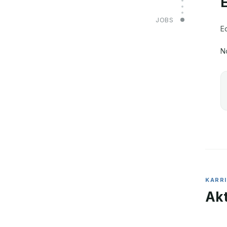
JOBS
E
N
KARR
Akt