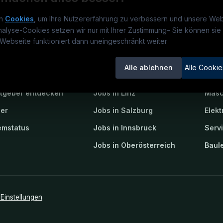
n
Cookies
, um Ihre Nutzererfahrung zu verbessern und unsere Web
nalyse-Cookies setzen wir nur mit Ihrer Zustimmung
–
Sie können sie 
obs.at
Jobs
Beli
Webseite funktioniert dann uneingeschränkt weiter
um
TECjobs.at
?
Jobs in Wien
Elekt
Alle ablehnen
Alle Cookie
lenausschreibungen
Jobs in Graz
Mech
itgeber entdecken
Jobs in Linz
Masc
ner
Jobs in Salzburg
Elekt
emstatus
Jobs in Innsbruck
Serv
Jobs in Oberösterreich
Baule
Einstellungen