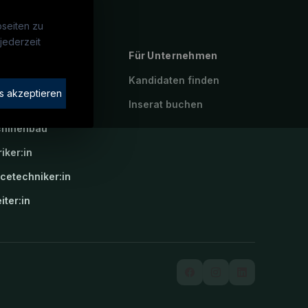
seiten zu
jederzeit
ebte Suchen
Für Unternehmen
rotechniker:in
Kandidaten finden
s akzeptieren
atroniker:in
Inserat buchen
hinenbau
riker:in
icetechniker:in
iter:in