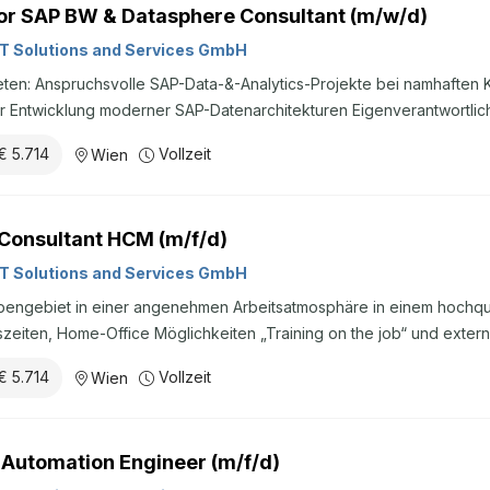
or SAP BW & Datasphere Consultant (m/w/d)
IT Solutions and Services GmbH
ei namhaften Kunden Gestaltungsmöglichkeiten
r Entwicklung moderner SAP-Datenarchitekturen Eigenverantwortlich
lt im Team Individuelle Weiterbildungs- und Zertifizierungsmöglichk
€ 5.714
Vollzeit
Wien
glichkeit zum mobilen Arbeiten Zusammenarbeit in einem erfahren
saustausch Ein marktkonformes Gehalt, das sich an Ihrer Erfahrung und Q
gehalt beträgt entsprechend der Position zwischen 80.000€-95.000€
Consultant HCM (m/f/d)
zieleinkommen wird entsprechend Deiner Qualifikationen und Erfah
berzahlung ist möglich.Wir bei Atos möchten, dass sich alle ...
IT Solutions and Services GmbH
engebiet in einer angenehmen Arbeitsatmosphäre in einem hoch­qua
szeiten, Home-Office Möglichkeiten „Training on the job“ und exter
nanziertes Mittagessen, Rabatte…) Du arbeitest an anspruchsvollen 
€ 5.714
Vollzeit
Wien
ationalen Umfeld mit einem globalen Netzwerk im Rücken. Flexible Ar
entwicklungsmöglichkeiten und ein wettbewerbsfähiges Gehaltspaket 
gehalt beträgt entsprechend der Position zwischen 80.000€-95.000€
 Automation Engineer (m/f/d)
zieleinkommen wird entsprechend Deiner Qualifikationen und Erfah