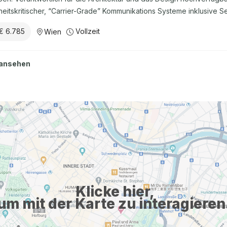
heitskritischer, “Carrier-Grade” Kommunikations Systeme inklusive 
ankarchitekturen in virtualisierten Umgebungen, basierend auf ET
€ 6.785
Vollzeit
Wien
ntation. Design und Umsetzung von Sicherheitskonzepten (Securi
formation von 3GPP- und ETSI-Standards sowie Kundenanforderung
ikationen für Software-Entwicklungsteams Technische Leitung, Co
 ansehen
are-Engineering-Teams entlang des gesamten Software Development
n, Umsetzungsherausforderungen gemeinsam mit dem Entwicklungst
ität) Enge Zusammenarbeit mit ...
Klicke hier,
um mit der Karte zu interagieren