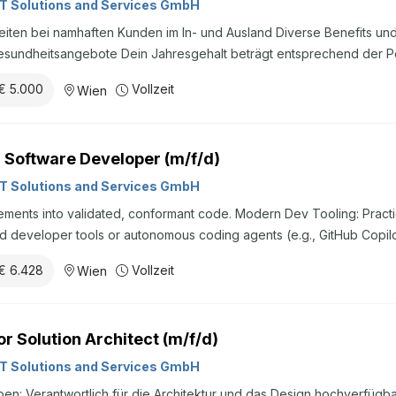
berzahlung ist möglich.Wir bei Atos möchten, dass sich alle Mitarbeite
IT Solutions and Services GmbH
eiten bei namhaften Kunden im In- und Ausland Diverse Benefits u
te Dein Jahresgehalt beträgt entsprechend der Position um die 70.000€
/Jahr. Dein tatsächliches Jahreszieleinkommen wird entsprechend De
€ 5.000
Vollzeit
Wien
ungen marktgerecht festgelegt.Wir bei Atos möchten, dass sich alle
erkannt fühlen. Überall auf der Welt haben wir eine Vielzahl von P
 der Inklusivität zu verankern, und wir arbeiten hart daran, dass alle
 Software Developer (m/f/d)
n haben, ihren Beitrag zu leisten und sich sicher sind, am richtigen 
ntextdc9b8a99d9905f96 a{ border: 1px solid transparent; } .button
IT Solutions and Services GmbH
ements into validated, conformant code. Modern Dev Tooling: Practi
 developer tools or autonomous coding agents (e.g., GitHub Copilo
ily SDLC. Telecom Protokolls: 3GPP- and ETSI-Telecommunication 
€ 6.428
Vollzeit
Wien
 Experience with real-time media streaming protocols or high-con
DP optimization, VoIP, WebSockets, gRPC). Cloud & Infrastructure: F
ivate cloud environments, and infrastructure-as-code (Terraform). 
or Solution Architect (m/f/d)
 infrastructure, telecom-grade routing, or public safety applications. Why join us? Solve Elit
ering Problems: Work on a sophisticated tech stack where you ...
IT Solutions and Services GmbH
en: Verantwortlich für die Architektur und das Design hochverfügb