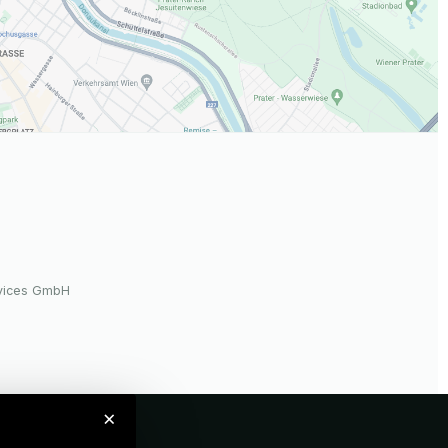
rvices GmbH
×