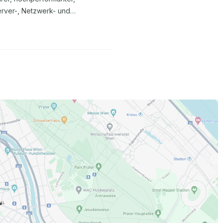
Server-, Netzwerk- und
SI und 3GPP Standards sowie
ty by Design) Analyse und
en in umsetzbare technische
aching und Mentoring von
 Lifecycle Bereitschaft und
eam zu lösen (Hands-on
.