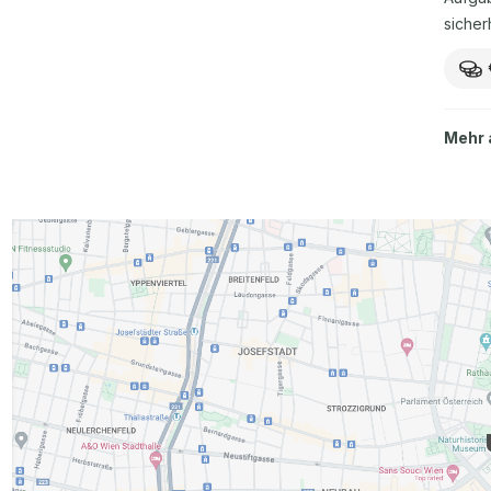
sicher
Datenb
Dokume
Trans
Spezif
Mehr
Softw
Wille
Mental