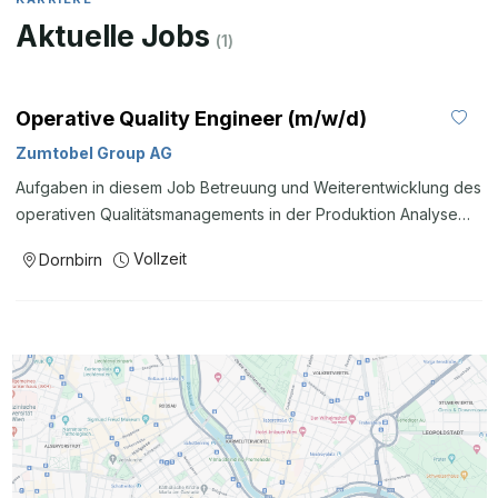
Aktuelle Jobs
(
1
)
Operative Quality Engineer (m/w/d)
Zumtobel Group AG
Aufgaben in diesem Job Betreuung und Weiterentwicklung des
operativen Qualitätsmanagements in der Produktion Analyse
von Qualitätsabweichungen sowie Einleitung und
Vollzeit
Dornbirn
Nachverfolgung von Korrektur- und Vorbeugemaßnahmen
Unterstützung bei der Bearbeitung von Reklamationen
Durchführung von Ursachenanalysen und
Wirksamkeitsprüfungen Schulungen & Dokumentation:
Erstellung von Produktions- und Prüfanweisungen sowie
Schulung und Weiterentwicklung der Produktionsmitarbeiter
Kenntnisse & Erfahrung Abgeschlossene technische Ausbildung
im Bereich Elektrotechnik und/oder Mechatronik (Lehre, HTL,
Studium o.Ä.). Mehrjährige Berufserfahrung im Qualitätswesen,