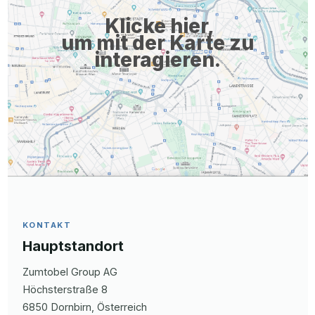
idealerweise in einem produzierenden Unternehmen. Sicherer
Klicke hier,
Umgang mit MS Office, erste Erfahrungen mit SAP von Vorteil. ...
um mit der Karte zu
interagieren.
KONTAKT
Hauptstandort
Zumtobel Group AG
Höchsterstraße
8
6850
Dornbirn
, Österreich