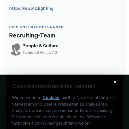
https://www.z.lighting
IHRE ANSPRECHPERSONEN
Recruiting-Team
People & Culture
Zumtobel Group AG
×
Cookies machen alles besser!
Wir verwenden
Cookies
, um Ihre Nutzererfahrung zu
verbessern und unsere Webseiten zu analysieren.
Analyse-Cookies setzen wir nur mit Ihrer Zustimmung
–
Sie können sie jederzeit ablehnen, die Webseite
funktioniert dann uneingeschränkt weiter
Österreichs technisches Karriereportal.