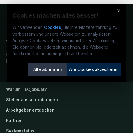
×
Cookies machen alles besser!
Wir verwenden
Cookies
, um Ihre Nutzererfahrung zu
verbessern und unsere Webseiten zu analysieren.
Analyse-Cookies setzen wir nur mit Ihrer Zustimmung
–
Sie können sie jederzeit ablehnen, die Webseite
funktioniert dann uneingeschränkt weiter
Österreichs technisches Karriereportal.
Ein Service der candidatis GmbH.
Alle ablehnen
Alle Cookies akzeptieren
TECjobs.at
Warum
TECjobs.at
?
Stellenausschreibungen
Arbeitgeber entdecken
Partner
Systemstatus