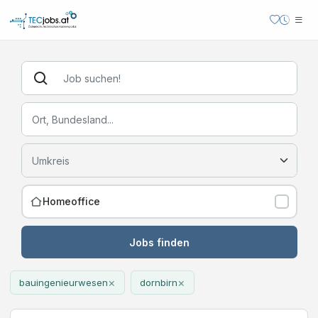
Homeoffice
Jobs finden
×
×
bauingenieurwesen
dornbirn